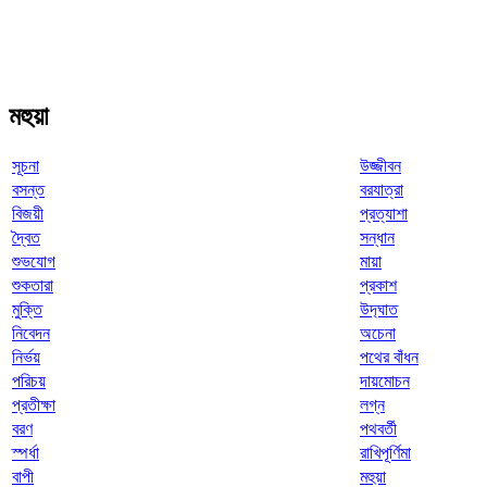
মহুয়া
সূচনা
উজ্জীবন
বসন্ত
বরযাত্রা
বিজয়ী
প্রত্যাশা
দ্বৈত
সন্ধান
শুভযোগ
মায়া
শুকতারা
প্রকাশ
মুক্তি
উদ‌্ঘাত
নিবেদন
অচেনা
নির্ভয়
পথের বাঁধন
পরিচয়
দায়মোচন
প্রতীক্ষা
লগ্ন
বরণ
পথবর্তী
স্পর্ধা
রাখিপূর্ণিমা
বাপী
মহুয়া