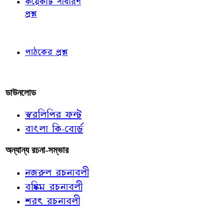
কয়েকটি সাধারণ
প্রশ্ন
পাঠকের চোখে
পাঠকের প্রশ্ন
আমাদের লিখুন
ডাউনলোড
স্বরলিপির ফন্ট
বাংলা কি-বোর্ড
অন্যান্য রচনা-সম্ভার
নজরুল রচনাবলী
বঙ্কিম রচনাবলী
শরৎ রচনাবলী