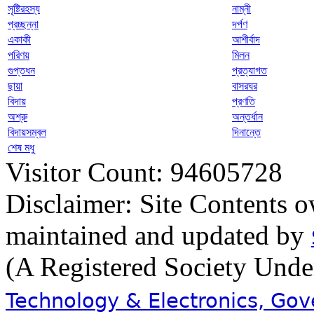
সৃষ্টিরহস্য
নাম্নী
প্রচ্ছন্না
দর্পণ
একাকী
আশীর্বাদ
পরিণয়
মিলন
গুপ্তধন
প্রত্যাগত
ছায়া
বাসরঘর
বিদায়
প্রণতি
অশ্রু
অন্তর্ধান
বিদায়সম্বল
দিনান্তে
শেষ মধু
Visitor Count: 94605728
Disclaimer: Site Contents 
maintained and updated by
(A Registered Society Und
Technology & Electronics, Go