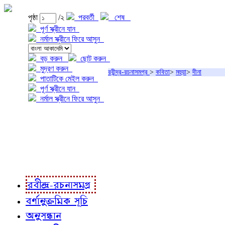
পৃষ্ঠা
/২
পরবর্তী
শেষ
পূর্ণ স্ক্রীনে যান
নর্মাল স্ক্রীনে ফিরে আসুন
বড় করুন
ছোট করুন
মুদ্রণ করুন
রবীন্দ্র-রচনাসমগ্র
>
কবিতা
>
মহুয়া
>
দীনা
পাতাটিকে মেইল করুন
পূর্ণ স্ক্রীনে যান
নর্মাল স্ক্রীনে ফিরে আসুন
প্রকল্প সম্বন্ধে
প্রকল্প রূপায়ণে
রবীন্দ্র-রচনাবলী
রবীন্দ্র-রচনাসমগ্র
বর্ণানুক্রমিক সূচি
অনুসন্ধান