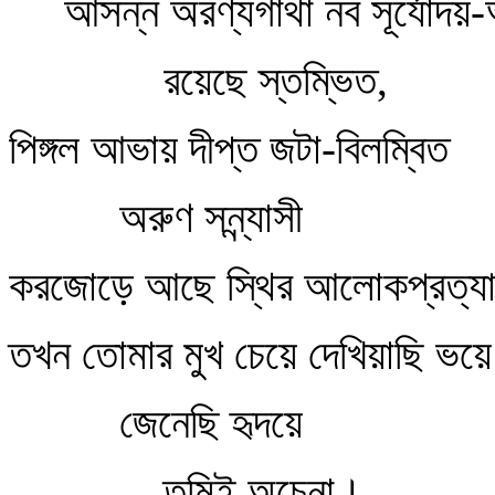
আসন্ন অরণ্যগাথা নব সূর্যোদয়
রয়েছে স্তম্ভিত,
পিঙ্গল আভায় দীপ্ত জটা-বিলম্বিত
অরুণ সন্ন্যাসী
করজোড়ে আছে স্থির আলোকপ্রত্য
তখন তোমার মুখ চেয়ে দেখিয়াছি ভয়ে
জেনেছি হৃদয়ে
তুমিই অচেনা।