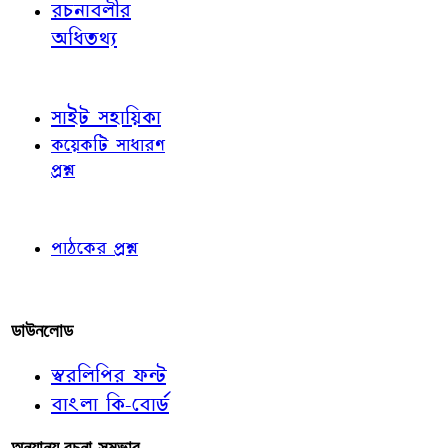
রচনাবলীর
অধিতথ্য
জ্ঞাতব্য বিষয়
সাইট সহায়িকা
কয়েকটি সাধারণ
প্রশ্ন
পাঠকের চোখে
পাঠকের প্রশ্ন
আমাদের লিখুন
ডাউনলোড
স্বরলিপির ফন্ট
বাংলা কি-বোর্ড
অন্যান্য রচনা-সম্ভার