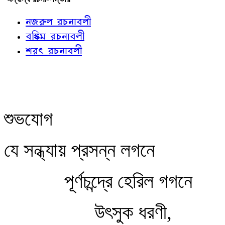
নজরুল রচনাবলী
বঙ্কিম রচনাবলী
শরৎ রচনাবলী
শুভযোগ
যে সন্ধ্যায় প্রসন্ন লগনে
পূর্ণচন্দ্রে হেরিল গগনে
উৎসুক ধরণী,