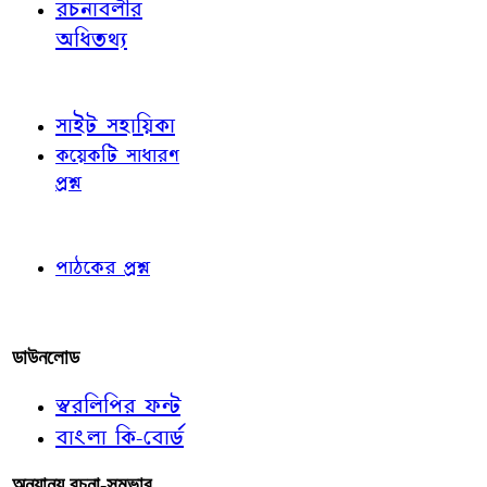
রচনাবলীর
অধিতথ্য
জ্ঞাতব্য বিষয়
সাইট সহায়িকা
কয়েকটি সাধারণ
প্রশ্ন
পাঠকের চোখে
পাঠকের প্রশ্ন
আমাদের লিখুন
ডাউনলোড
স্বরলিপির ফন্ট
বাংলা কি-বোর্ড
অন্যান্য রচনা-সম্ভার