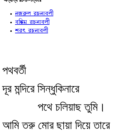
নজরুল রচনাবলী
বঙ্কিম রচনাবলী
শরৎ রচনাবলী
পথবর্তী
দূর মন্দিরে সিন্ধুকিনারে
পথে চলিয়াছ তুমি।
আমি তরু মোর ছায়া দিয়ে তারে