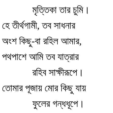
মৃত্তিকা তার চুমি।
হে তীর্থগামী, তব সাধনার
অংশ কিছু-বা রহিল আমার,
পথপাশে আমি তব যাত্রার
রহিব সাক্ষীরূপে।
তোমার পূজায় মোর কিছু যায়
ফুলের গন্ধধূপে।