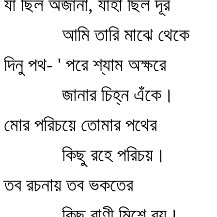
যা ছিল অজানা, যাহা ছিল দূর
আমি তারি মাঝে থেকে
দিনু পথ- ' পরে শ্যাম অক্ষরে
জানার চিহ্ন এঁকে।
মোর পরিচয়ে তোমার পথের
কিছু রহে পরিচয়।
তব রচনায় তব ভকতের
কিছু বাণী মিশে রয়।