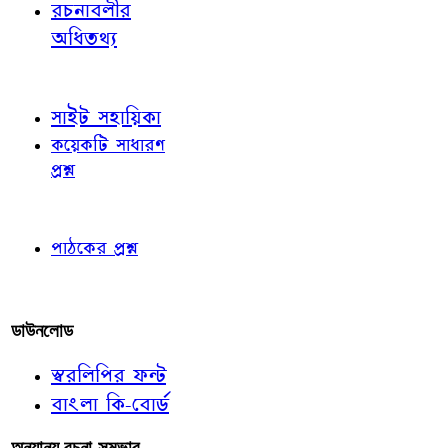
রচনাবলীর
অধিতথ্য
জ্ঞাতব্য বিষয়
সাইট সহায়িকা
কয়েকটি সাধারণ
প্রশ্ন
পাঠকের চোখে
পাঠকের প্রশ্ন
আমাদের লিখুন
ডাউনলোড
স্বরলিপির ফন্ট
বাংলা কি-বোর্ড
অন্যান্য রচনা-সম্ভার