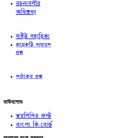
রচনাবলীর
অধিতথ্য
জ্ঞাতব্য বিষয়
সাইট সহায়িকা
কয়েকটি সাধারণ
প্রশ্ন
পাঠকের চোখে
পাঠকের প্রশ্ন
আমাদের লিখুন
ডাউনলোড
স্বরলিপির ফন্ট
বাংলা কি-বোর্ড
অন্যান্য রচনা-সম্ভার