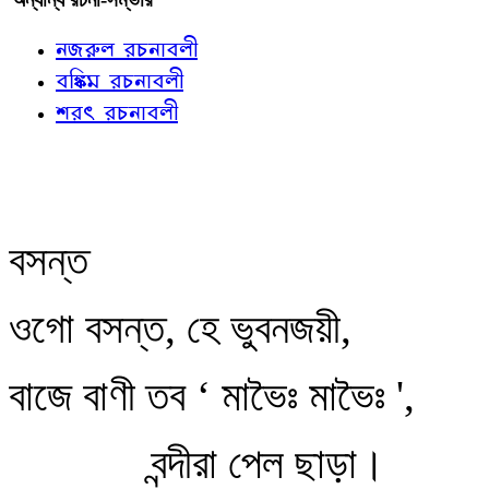
নজরুল রচনাবলী
বঙ্কিম রচনাবলী
শরৎ রচনাবলী
বসন্ত
ওগো বসন্ত, হে ভুবনজয়ী,
বাজে বাণী তব ‘ মাভৈঃ মাভৈঃ ',
বন্দীরা পেল ছাড়া।