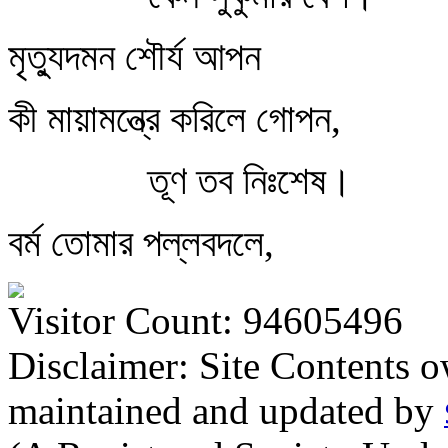
মৃত্যুদমন শৌর্য আপন
কী মায়ামন্ত্রে করিলে গোপন,
তূণ তব নিঃশেষ।
বর্ম তোমার পল্লবদলে,
Visitor Count: 94605496
Disclaimer: Site Contents 
maintained and updated by