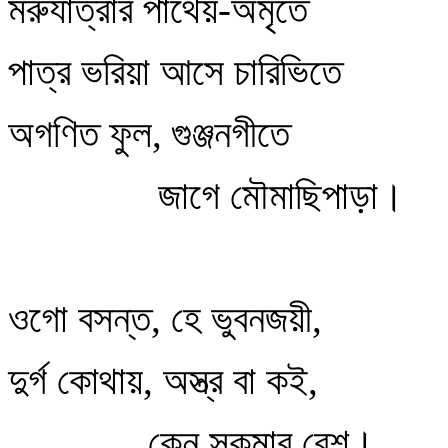
মরুযাত্রার পাথেয়-অমৃতে
পাত্র ভরিয়া আসে চারিভিতে
অগণিত ফুল, গুঞ্জনগীতে
জাগে মৌমাছিপাড়া।
ওগো বসন্ত, হে ভুবনজয়ী,
দুর্গ কোথায়, অস্ত্র বা কই,
কেন সুকুমার বেশ।