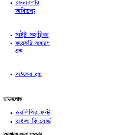
রচনাবলীর
অধিতথ্য
জ্ঞাতব্য বিষয়
সাইট সহায়িকা
কয়েকটি সাধারণ
প্রশ্ন
পাঠকের চোখে
পাঠকের প্রশ্ন
আমাদের লিখুন
ডাউনলোড
স্বরলিপির ফন্ট
বাংলা কি-বোর্ড
অন্যান্য রচনা-সম্ভার