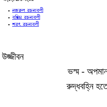
নজরুল রচনাবলী
বঙ্কিম রচনাবলী
শরৎ রচনাবলী
উজ্জীবন
ভস্ম - অপমান
রুদ্ধবহ্নি হত