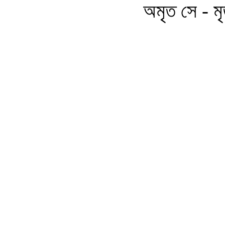
অমৃত সে - মৃ