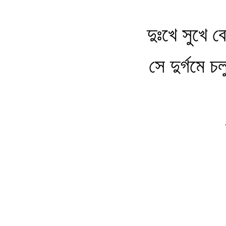
দুঃখে সুখে ব
সে দুর্গমে 