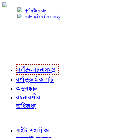
পূর্ণ স্ক্রীনে যান
নর্মাল স্ক্রীনে ফিরে আসুন
প্রকল্প সম্বন্ধে
প্রকল্প রূপায়ণে
রবীন্দ্র-রচনাবলী
রবীন্দ্র-রচনাসমগ্র
বর্ণানুক্রমিক সূচি
অনুসন্ধান
রচনাবলীর
অধিতথ্য
জ্ঞাতব্য বিষয়
সাইট সহায়িকা