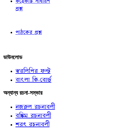
কয়েকটি সাধারণ
প্রশ্ন
পাঠকের চোখে
পাঠকের প্রশ্ন
আমাদের লিখুন
ডাউনলোড
স্বরলিপির ফন্ট
বাংলা কি-বোর্ড
অন্যান্য রচনা-সম্ভার
নজরুল রচনাবলী
বঙ্কিম রচনাবলী
শরৎ রচনাবলী