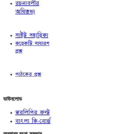
রচনাবলীর
অধিতথ্য
জ্ঞাতব্য বিষয়
সাইট সহায়িকা
কয়েকটি সাধারণ
প্রশ্ন
পাঠকের চোখে
পাঠকের প্রশ্ন
আমাদের লিখুন
ডাউনলোড
স্বরলিপির ফন্ট
বাংলা কি-বোর্ড
অন্যান্য রচনা-সম্ভার