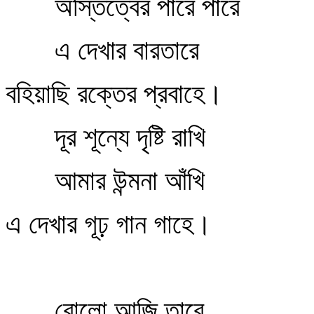
অস্তিত্বের পারে পারে
এ দেখার বারতারে
বহিয়াছি রক্তের প্রবাহে।
দূর শূন্যে দৃষ্টি রাখি
আমার উন্মনা আঁখি
এ দেখার গূঢ় গান গাহে।
বোলো আজি তারে,