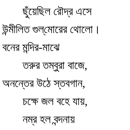
ছুঁয়েছিল রৌদ্র এসে
উন্মীলিত গুল্‌মোরের থোলো।
বনের মন্দির-মাঝে
তরুর তম্বুরা বাজে,
অনন্তের উঠে স্তবগান,
চক্ষে জল বহে যায়,
নম্র হল বন্দনায়