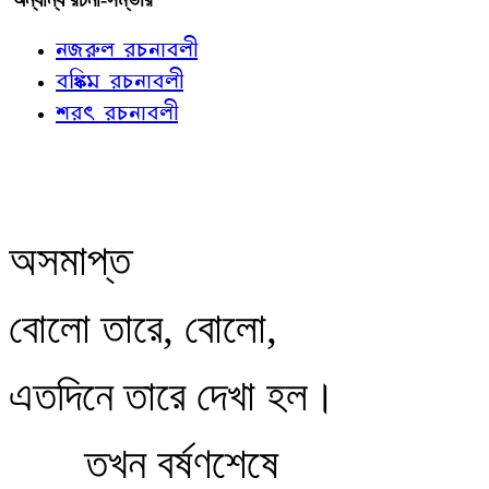
নজরুল রচনাবলী
বঙ্কিম রচনাবলী
শরৎ রচনাবলী
অসমাপ্ত
বোলো তারে, বোলো,
এতদিনে তারে দেখা হল।
তখন বর্ষণশেষে