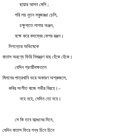
ছায়ার আসন মেলি ;
পরি লয় নূতন সবুজরঙা চেলি,
চক্ষুপাতে লাগায় অঞ্জন,
বক্ষে করে কদম্বের কেশর রঞ্জন।
দিগন্তের অভিষেকে
বাতাস অরণ্যে ফিরি নিমন্ত্রণ যায় হেঁকে হেঁকে।
যেদিন প্রণয়ীবক্ষতলে
মিলনের পাত্রখানি ভরে অকারণ অশ্রুজলে,
কবির সংগীত বাজে গভীর বিরহে।–
নহে নহে, সেদিন তো নহে।
সে কি তবে ফাল্গুনের দিনে,
যেদিন বাতাস ফিরে গন্ধ চিনে চিনে