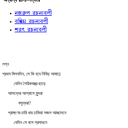
নজরুল রচনাবলী
বঙ্কিম রচনাবলী
শরৎ রচনাবলী
লগ্ন
প্রথম মিলনদিন, সে কি হবে নিবিড় আষাঢ়ে
যেদিন গৈরিকবস্ত্র ছাড়ে
আসন্নের আশ্বাসে সুন্দরা
বসুন্ধরা?
প্রাঙ্গণের চারি ধার ঢাকিয়া সজল আচ্ছাদনে
যেদিন সে বসে প্রসাধনে