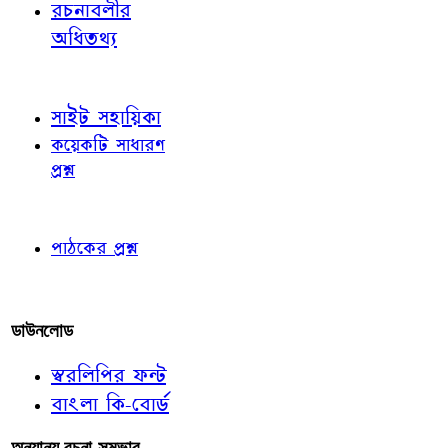
রচনাবলীর
অধিতথ্য
জ্ঞাতব্য বিষয়
সাইট সহায়িকা
কয়েকটি সাধারণ
প্রশ্ন
পাঠকের চোখে
পাঠকের প্রশ্ন
আমাদের লিখুন
ডাউনলোড
স্বরলিপির ফন্ট
বাংলা কি-বোর্ড
অন্যান্য রচনা-সম্ভার