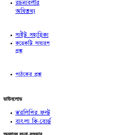
রচনাবলীর
অধিতথ্য
জ্ঞাতব্য বিষয়
সাইট সহায়িকা
কয়েকটি সাধারণ
প্রশ্ন
পাঠকের চোখে
পাঠকের প্রশ্ন
আমাদের লিখুন
ডাউনলোড
স্বরলিপির ফন্ট
বাংলা কি-বোর্ড
অন্যান্য রচনা-সম্ভার