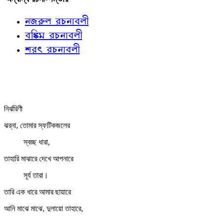
নজরুল রচনাবলী
বঙ্কিম রচনাবলী
শরৎ রচনাবলী
নির্ঝরিণী
ঝর্‌না, তোমার স্ফটিকজলের
স্বচ্ছ ধারা,
তাহারি মাঝারে দেখে আপনারে
সূর্য তারা।
তারি এক ধারে আমার ছায়ারে
আনি মাঝে মাঝে, দুলায়ো তাহারে,