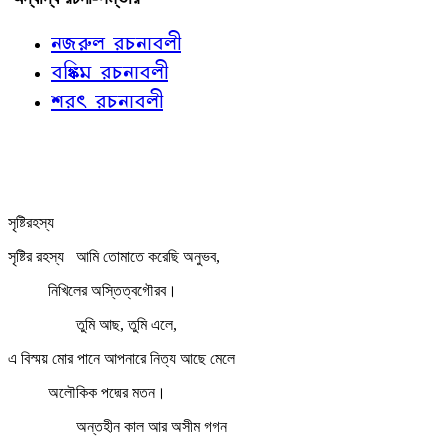
নজরুল রচনাবলী
বঙ্কিম রচনাবলী
শরৎ রচনাবলী
সৃষ্টিরহস্য
সৃষ্টির রহস্য
আমি তোমাতে করেছি অনুভব,
নিখিলের অস্তিত্বগৌরব।
তুমি আছ, তুমি এলে,
এ বিস্ময় মোর পানে আপনারে নিত্য আছে মেলে
অলৌকিক পদ্মের মতন।
অন্তহীন কাল আর অসীম গগন