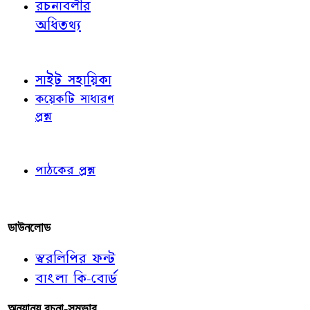
রচনাবলীর
অধিতথ্য
জ্ঞাতব্য বিষয়
সাইট সহায়িকা
কয়েকটি সাধারণ
প্রশ্ন
পাঠকের চোখে
পাঠকের প্রশ্ন
আমাদের লিখুন
ডাউনলোড
স্বরলিপির ফন্ট
বাংলা কি-বোর্ড
অন্যান্য রচনা-সম্ভার