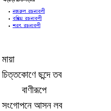
নজরুল রচনাবলী
বঙ্কিম রচনাবলী
শরৎ রচনাবলী
মায়া
চিত্তকোণে ছন্দে তব
বাণীরূপে
সংগোপনে আসন লব