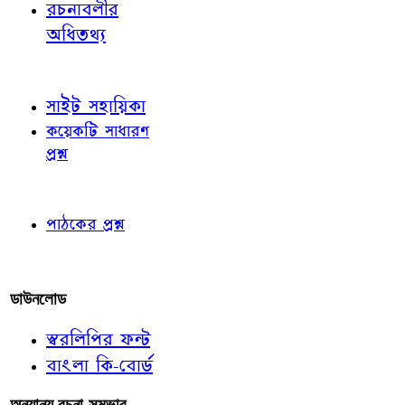
রচনাবলীর
অধিতথ্য
জ্ঞাতব্য বিষয়
সাইট সহায়িকা
কয়েকটি সাধারণ
প্রশ্ন
পাঠকের চোখে
পাঠকের প্রশ্ন
আমাদের লিখুন
ডাউনলোড
স্বরলিপির ফন্ট
বাংলা কি-বোর্ড
অন্যান্য রচনা-সম্ভার