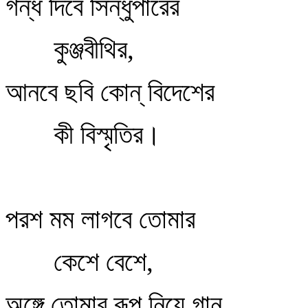
গন্ধ দিবে সিন্ধুপারের
কুঞ্জবীথির,
আনবে ছবি কোন্‌ বিদেশের
কী বিস্মৃতির।
পরশ মম লাগবে তোমার
কেশে বেশে,
অঙ্গে তোমার রূপ নিয়ে গান