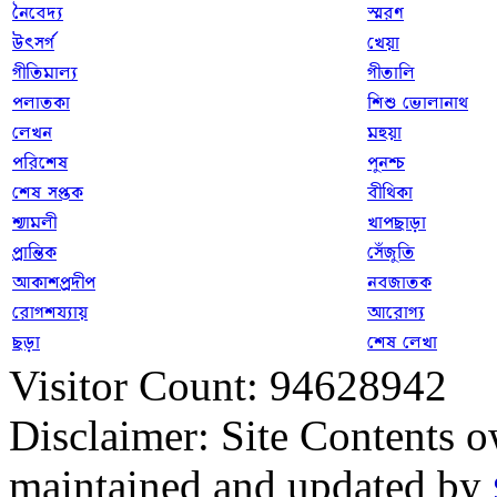
নৈবেদ্য
স্মরণ
উৎসর্গ
খেয়া
গীতিমাল্য
গীতালি
পলাতকা
শিশু ভোলানাথ
লেখন
মহুয়া
পরিশেষ
পুনশ্চ
শেষ সপ্তক
বীথিকা
শ্যামলী
খাপছাড়া
প্রান্তিক
সেঁজুতি
আকাশপ্রদীপ
নবজাতক
রোগশয্যায়
আরোগ্য
ছড়া
শেষ লেখা
Visitor Count: 94628942
Disclaimer: Site Contents 
maintained and updated by