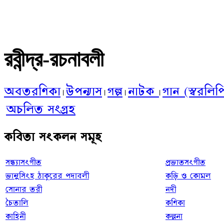
রবীন্দ্র-রচনাবলী
অবতরণিকা
উপন্যাস
গল্প
‌নাটক
গান (স্বরলিপ
|
|
|
|
অচলিত সংগ্রহ
কবিতা সংকলন সমূহ
সন্ধ্যাসংগীত
প্রভাতসংগীত
ভানুসিংহ ঠাকুরের পদাবলী
কড়ি ও কোমল
সোনার তরী
নদী
চৈতালি
কণিকা
কাহিনী
কল্পনা