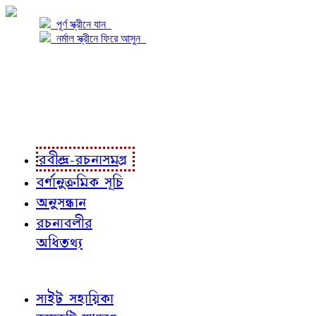
পূর্ণ স্ক্রীনে যান
নর্মাল স্ক্রীনে ফিরে আসুন
প্রকল্প সম্বন্ধে
প্রকল্প রূপায়ণে
রবীন্দ্র-রচনাবলী
রবীন্দ্র-রচনাসমগ্র
বর্ণানুক্রমিক সূচি
অনুসন্ধান
রচনাবলীর
অধিতথ্য
জ্ঞাতব্য বিষয়
সাইট সহায়িকা