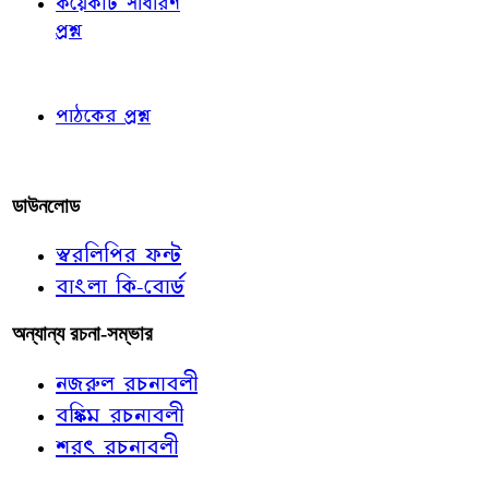
কয়েকটি সাধারণ
প্রশ্ন
পাঠকের চোখে
পাঠকের প্রশ্ন
আমাদের লিখুন
ডাউনলোড
স্বরলিপির ফন্ট
বাংলা কি-বোর্ড
অন্যান্য রচনা-সম্ভার
নজরুল রচনাবলী
বঙ্কিম রচনাবলী
শরৎ রচনাবলী