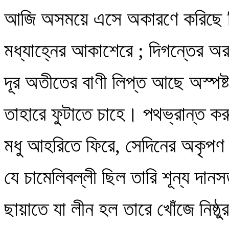
আজি অসময়ে এসে অকারণে করিছে ব
মধ্যাহ্নের আকাশেরে ; দিগন্তের অর
দূর অতীতের বাণী লিপ্ত আছে অস্পষ্
তাহারে ফুটাতে চাহে। পথভ্রান্ত করু
মধু আহরিতে ফিরে, সেদিনের অকৃপণ
যে চামেলিবল্লী ছিল তারি শূন্য দান
ছায়াতে যা লীন হল তারে খোঁজে নিষ