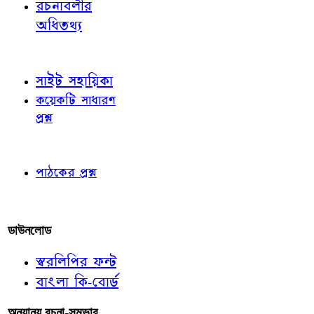
রচনাবলীর
অধিতথ্য
জ্ঞাতব্য বিষয়
সাইট সহায়িকা
কয়েকটি সাধারণ
প্রশ্ন
পাঠকের চোখে
পাঠকের প্রশ্ন
আমাদের লিখুন
ডাউনলোড
স্বরলিপির ফন্ট
বাংলা কি-বোর্ড
অন্যান্য রচনা-সম্ভার