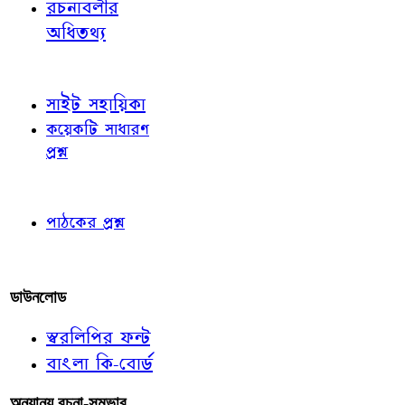
রচনাবলীর
অধিতথ্য
জ্ঞাতব্য বিষয়
সাইট সহায়িকা
কয়েকটি সাধারণ
প্রশ্ন
পাঠকের চোখে
পাঠকের প্রশ্ন
আমাদের লিখুন
ডাউনলোড
স্বরলিপির ফন্ট
বাংলা কি-বোর্ড
অন্যান্য রচনা-সম্ভার