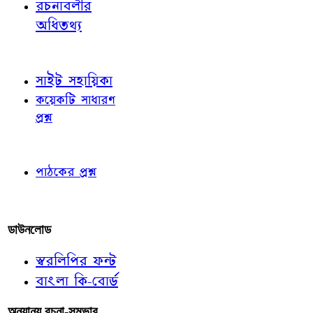
রচনাবলীর
অধিতথ্য
জ্ঞাতব্য বিষয়
সাইট সহায়িকা
কয়েকটি সাধারণ
প্রশ্ন
পাঠকের চোখে
পাঠকের প্রশ্ন
আমাদের লিখুন
ডাউনলোড
স্বরলিপির ফন্ট
বাংলা কি-বোর্ড
অন্যান্য রচনা-সম্ভার