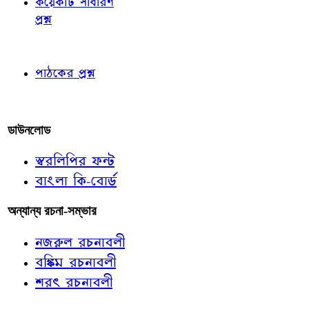
কয়েকটি সাধারণ
প্রশ্ন
পাঠকের চোখে
পাঠকের প্রশ্ন
আমাদের লিখুন
ডাউনলোড
স্বরলিপির ফন্ট
বাংলা কি-বোর্ড
অন্যান্য রচনা-সম্ভার
নজরুল রচনাবলী
বঙ্কিম রচনাবলী
শরৎ রচনাবলী