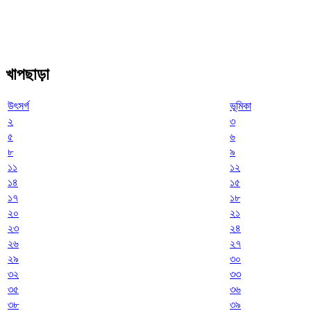
খাপছাড়া
উৎসর্গ
ভূমিকা
২
৩
৫
৬
৮
৯
১১
১২
১৪
১৫
১৭
১৮
২০
২১
২৩
২৪
২৬
২৭
২৯
৩০
৩২
৩৩
৩৫
৩৬
৩৮
৩৯