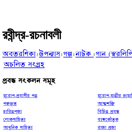
রবীন্দ্র-রচনাবলী
অবতরণিকা
উপন্যাস
গল্প
‌নাটক
গান (স্বরলিপ
|
|
|
|
অচলিত সংগ্রহ
প্রবন্ধ সংকলন সমূহ
য়ুরোপ-প্রবাসীর পত্র
য়ুরোপ-যাত্রীর ডায়া
পঞ্চভূত
আত্মশক্তি
চারিত্রপূজা
বিচিত্র প্রবন্ধ
লোকসাহিত্য
ব্যঙ্গকৌতুক
আধুনিক সাহিত্য
রাজা প্রজা