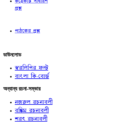
কয়েকটি সাধারণ
প্রশ্ন
পাঠকের চোখে
পাঠকের প্রশ্ন
আমাদের লিখুন
ডাউনলোড
স্বরলিপির ফন্ট
বাংলা কি-বোর্ড
অন্যান্য রচনা-সম্ভার
নজরুল রচনাবলী
বঙ্কিম রচনাবলী
শরৎ রচনাবলী