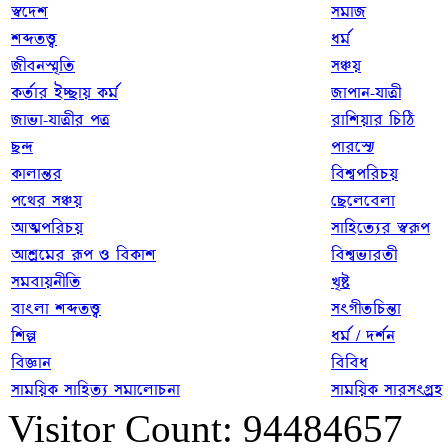
স্বদেশ
সমাজ
শব্দতত্ত্ব
ধর্ম
জীবনস্মৃতি
সঞ্চয়
কর্তার ইচ্ছায় কর্ম
জাপান-যাত্রী
জাভা-যাত্রীর পত্র
রাশিয়ার চিঠি
ছন্দ
পারস্যে
কালান্তর
বিশ্বপরিচয়
পথের সঞ্চয়
ছেলেবেলা
আত্মপরিচয়
সাহিত্যের স্বরূপ
আশ্রমের রূপ ও বিকাশ
বিশ্বভারতী
সমবায়নীতি
খৃষ্ট
বাংলা শব্দতত্ত্ব
সংগীতচিন্তা
শিল্প
ধর্ম / দর্শন
বিজ্ঞান
বিবিধ
সাময়িক সাহিত্য সমালোচনা
সাময়িক সারসংগ্রহ
Visitor Count: 94484657