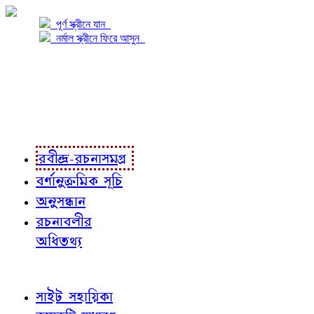
পূর্ণ স্ক্রীনে যান
নর্মাল স্ক্রীনে ফিরে আসুন
প্রকল্প সম্বন্ধে
প্রকল্প রূপায়ণে
রবীন্দ্র-রচনাবলী
রবীন্দ্র-রচনাসমগ্র
বর্ণানুক্রমিক সূচি
অনুসন্ধান
রচনাবলীর
অধিতথ্য
জ্ঞাতব্য বিষয়
সাইট সহায়িকা