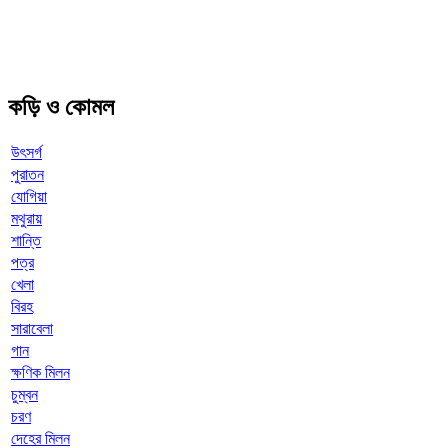
কড়ি ও কোমল
উৎসর্গ
পুরাতন
যোগিয়া
মথুরায়
শান্তি
পত্র
খেলা
বিরহ
সারাবেলা
গান
ক্ষণিক মিলন
চুম্বন
চরণ
দেহের মিলন