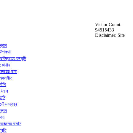
Visitor Count:
94515433
Disclaimer: Site
প্রাণ
উপকথা
ভবিষ্যতের রঙ্গভূমি
কোথায়
হৃদয়ের ভাষা
মঙ্গলগীত
বাঁশি
বিলাপ
তুমি
যৌবনস্বপ্ন
স্তন
বাহু
অঞ্চলের বাতাস
স্মৃতি