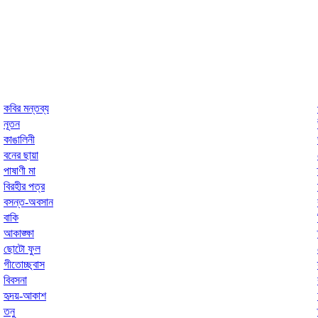
কবির মন্তব্য
নূতন
কাঙালিনী
বনের ছায়া
পাষাণী মা
বিরহীর পত্র
বসন্ত-অবসান
বাকি
আকাঙ্ক্ষা
ছোটো ফুল
গীতোচ্ছ্বাস
বিবসনা
হৃদয়-আকাশ
তনু