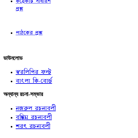
কয়েকটি সাধারণ
প্রশ্ন
পাঠকের চোখে
পাঠকের প্রশ্ন
আমাদের লিখুন
ডাউনলোড
স্বরলিপির ফন্ট
বাংলা কি-বোর্ড
অন্যান্য রচনা-সম্ভার
নজরুল রচনাবলী
বঙ্কিম রচনাবলী
শরৎ রচনাবলী