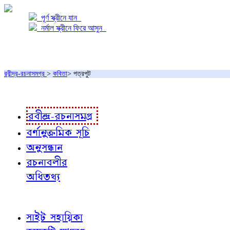
পূর্ণ স্ক্রীনে যান
নর্মাল স্ক্রীনে ফিরে আসুন
প্রকল্প সম্বন্ধে
প্রকল্প রূপায়ণে
রবীন্দ্র-রচনাসমগ্র
>
কবিতা
> পত্রপুট
রবীন্দ্র-রচনাবলী
রবীন্দ্র-রচনাসমগ্র
বর্ণানুক্রমিক সূচি
অনুসন্ধান
রচনাবলীর
অধিতথ্য
জ্ঞাতব্য বিষয়
সাইট সহায়িকা