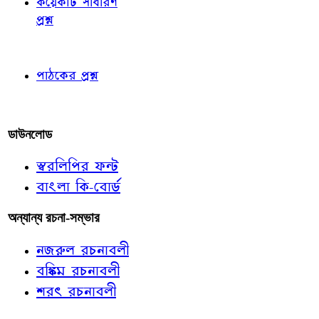
কয়েকটি সাধারণ
প্রশ্ন
পাঠকের চোখে
পাঠকের প্রশ্ন
আমাদের লিখুন
ডাউনলোড
স্বরলিপির ফন্ট
বাংলা কি-বোর্ড
অন্যান্য রচনা-সম্ভার
নজরুল রচনাবলী
বঙ্কিম রচনাবলী
শরৎ রচনাবলী