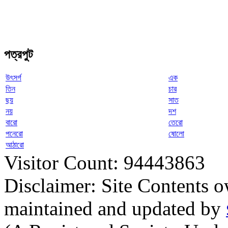
পত্রপুট
উৎসর্গ
এক
তিন
চার
ছয়
সাত
নয়
দশ
বারো
তেরো
পনেরো
ষোলো
আঠারো
Visitor Count: 94443863
Disclaimer: Site Contents 
maintained and updated by