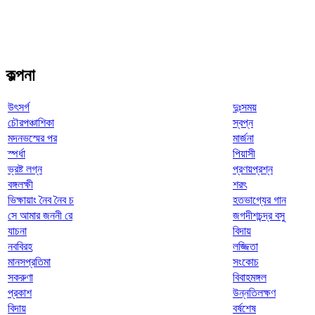
কল্পনা
উৎসর্গ
দুঃসময়
চৌরপঞ্চাশিকা
স্বপ্ন
মদনভস্মের পর
মার্জনা
স্পর্ধা
পিয়াসী
ভ্রষ্ট লগ্ন
প্রণয়প্রশ্ন
বঙ্গলক্ষী
শরৎ
ভিক্ষায়াং নৈব নৈব চ
হতভাগ্যের গান
সে আমার জননী রে
জগদীশচন্দ্র বসু
যাচনা
বিদায়
নববিরহ
লজ্জিতা
মানসপ্রতিমা
সংকোচ
সকরুণা
বিবাহমঙ্গল
প্রকাশ
উন্নতিলক্ষণ
বিদায়
বর্ষশেষ