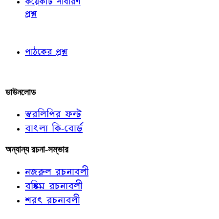
কয়েকটি সাধারণ
প্রশ্ন
পাঠকের চোখে
পাঠকের প্রশ্ন
আমাদের লিখুন
ডাউনলোড
স্বরলিপির ফন্ট
বাংলা কি-বোর্ড
অন্যান্য রচনা-সম্ভার
নজরুল রচনাবলী
বঙ্কিম রচনাবলী
শরৎ রচনাবলী