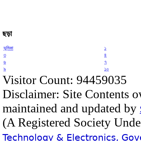
ছড়া
ভূমিকা
১
৩
৪
৬
৭
৯
১০
Visitor Count: 94459035
Disclaimer: Site Contents 
maintained and updated by
(A Registered Society Und
Technology & Electronics, Go