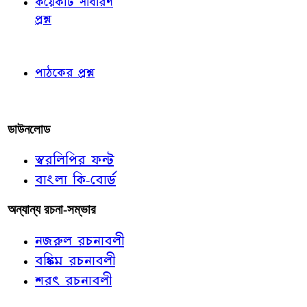
কয়েকটি সাধারণ
প্রশ্ন
পাঠকের চোখে
পাঠকের প্রশ্ন
আমাদের লিখুন
ডাউনলোড
স্বরলিপির ফন্ট
বাংলা কি-বোর্ড
অন্যান্য রচনা-সম্ভার
নজরুল রচনাবলী
বঙ্কিম রচনাবলী
শরৎ রচনাবলী