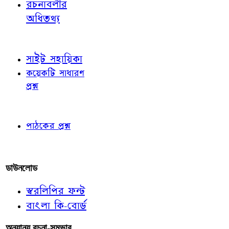
রচনাবলীর
অধিতথ্য
জ্ঞাতব্য বিষয়
সাইট সহায়িকা
কয়েকটি সাধারণ
প্রশ্ন
পাঠকের চোখে
পাঠকের প্রশ্ন
আমাদের লিখুন
ডাউনলোড
স্বরলিপির ফন্ট
বাংলা কি-বোর্ড
অন্যান্য রচনা-সম্ভার