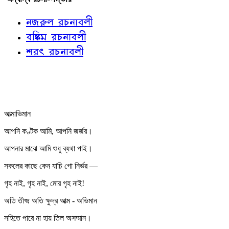
নজরুল রচনাবলী
বঙ্কিম রচনাবলী
শরৎ রচনাবলী
আত্মাভিমান
আপনি কণ্টক আমি, আপনি জর্জর।
আপনার মাঝে আমি শুধু ব্যথা পাই।
সকলের কাছে কেন যাচি গো নির্ভর —
গৃহ নাই, গৃহ নাই, মোর গৃহ নাই!
অতি তীক্ষ্ম অতি ক্ষুদ্র আত্ম - অভিমান
সহিতে পারে না হায় তিল অসম্মান।