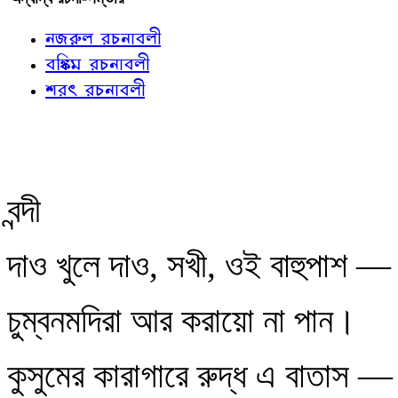
নজরুল রচনাবলী
বঙ্কিম রচনাবলী
শরৎ রচনাবলী
বন্দী
দাও খুলে দাও, সখী, ওই বাহুপাশ —
চুম্বনমদিরা আর করায়ো না পান।
কুসুমের কারাগারে রুদ্ধ এ বাতাস —