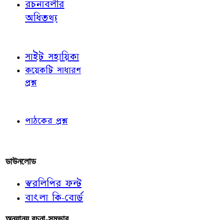
রচনাবলীর
অধিতথ্য
জ্ঞাতব্য বিষয়
সাইট সহায়িকা
কয়েকটি সাধারণ
প্রশ্ন
পাঠকের চোখে
পাঠকের প্রশ্ন
আমাদের লিখুন
ডাউনলোড
স্বরলিপির ফন্ট
বাংলা কি-বোর্ড
অন্যান্য রচনা-সম্ভার