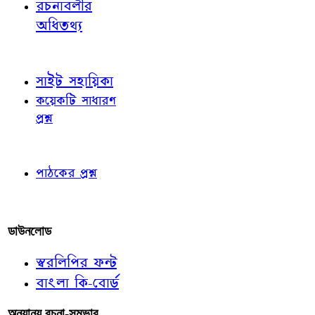
রচনাবলীর
অধিতথ্য
জ্ঞাতব্য বিষয়
সাইট সহায়িকা
কয়েকটি সাধারণ
প্রশ্ন
পাঠকের চোখে
পাঠকের প্রশ্ন
আমাদের লিখুন
ডাউনলোড
স্বরলিপির ফন্ট
বাংলা কি-বোর্ড
অন্যান্য রচনা-সম্ভার