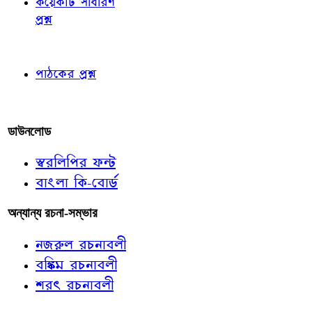
কয়েকটি সাধারণ
প্রশ্ন
পাঠকের চোখে
পাঠকের প্রশ্ন
আমাদের লিখুন
ডাউনলোড
স্বরলিপির ফন্ট
বাংলা কি-বোর্ড
অন্যান্য রচনা-সম্ভার
নজরুল রচনাবলী
বঙ্কিম রচনাবলী
শরৎ রচনাবলী