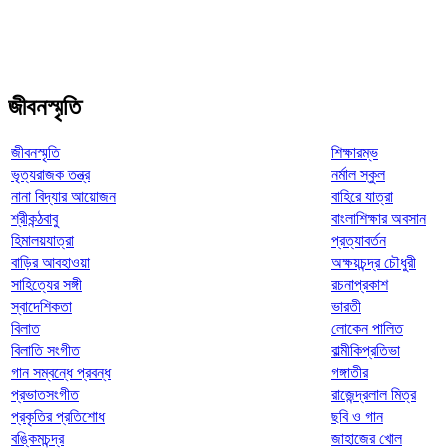
জীবনস্মৃতি
জীবনস্মৃতি
শিক্ষারম্ভ
ভৃত্যরাজক তন্ত্র
নর্মাল স্কুল
নানা বিদ্যার আয়োজন
বাহিরে যাত্রা
শ্রীকন্ঠবাবু
বাংলাশিক্ষার অবসান
হিমালয়যাত্রা
প্রত্যাবর্তন
বাড়ির আবহাওয়া
অক্ষয়চন্দ্র চৌধুরী
সাহিত্যের সঙ্গী
রচনাপ্রকাশ
স্বাদেশিকতা
ভারতী
বিলাত
লোকেন পালিত
বিলাতি সংগীত
বাল্মীকিপ্রতিভা
গান সম্বন্ধে প্রবন্ধ
গঙ্গাতীর
প্রভাতসংগীত
রাজেন্দ্রলাল মিত্র
প্রকৃতির প্রতিশোধ
ছবি ও গান
বঙ্কিমচন্দ্র
জাহাজের খোল