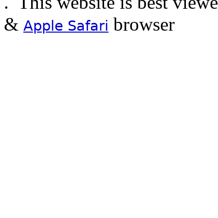
.
This website is best view
&
browser
Apple Safari