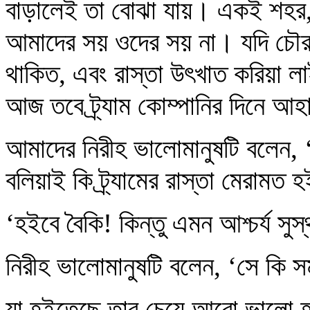
বাড়ালেই তা বোঝা যায়। একই শহর,
আমাদের সয় ওদের সয় না। যদি চৌরঙ্গি
থাকিত, এবং রাস্তা উৎখাত করিয়া 
আজ তবে ট্র্যাম কোম্পানির দিনে আহা
আমাদের নিরীহ ভালোমানুষটি বলেন, 
বলিয়াই কি ট্র্যামের রাস্তা মেরামত 
‘হইবে বৈকি! কিন্তু এমন আশ্চর্য সু
নিরীহ ভালোমানুষটি বলেন, ‘সে কি স
যা হইতেছে তার চেয়ে আরো ভালো হ