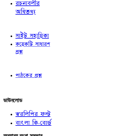
রচনাবলীর
অধিতথ্য
জ্ঞাতব্য বিষয়
সাইট সহায়িকা
কয়েকটি সাধারণ
প্রশ্ন
পাঠকের চোখে
পাঠকের প্রশ্ন
আমাদের লিখুন
ডাউনলোড
স্বরলিপির ফন্ট
বাংলা কি-বোর্ড
অন্যান্য রচনা-সম্ভার