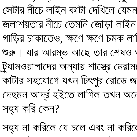
সেটার নীচে লাইন কাটা দেখিলে যেমন
জলাশয়তার নীচে তেমনি জোড়া লাইন ক
গাড়ির চাকাতেও, ক্ষণে ক্ষণে চমক লাগ
শুরু। যার আরম্ভ আছে তার শেষও আছ
ট্র্যামওয়ালাদের অন্যায় শাস্ত্রে ম
কাটার সহযোগে যখন চিৎপুর রোডে জলস্
দেহমন আর্দ্র হইতে লাগিল তখন অন
সহ্য করি কেন?
সহ্য না করিলে যে চলে এবং না করিল