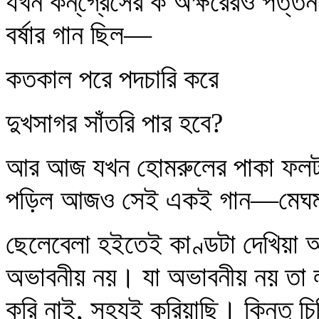
যখন কন্‌গ্রেসের ক অক্ষরেরও পত্
বর্ষার গান ছিল—
কতকাল পরে পদচারি করে
দুখসাগর সাঁতরি পার হবে?
আর আজ যখন হোমরুলের পাকা ফলটা 
পড়িল আজও সেই একই গান—মেঘমল্ল
ছেলেবেলা হইতেই কাণ্ডটা দেখিয়া আ
অভাবনীয় নয়। যা অভাবনীয় নয় তা 
করি নাই, সহ্যই করিয়াছি। কিন্তু 