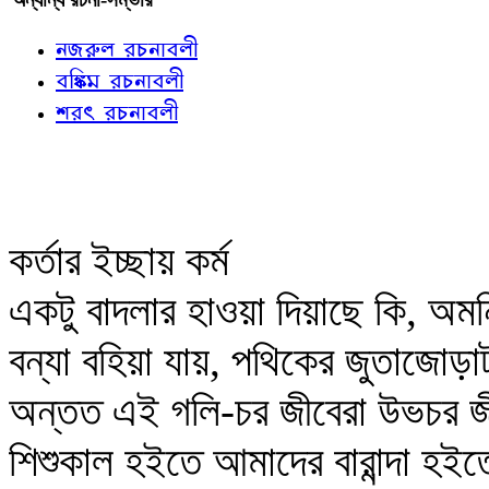
নজরুল রচনাবলী
বঙ্কিম রচনাবলী
শরৎ রচনাবলী
কর্তার ইচ্ছায় কর্ম
একটু বাদলার হাওয়া দিয়াছে কি, অমন
বন্যা বহিয়া যায়, পথিকের জুতাজোড়া
অন্তত এই গলি-চর জীবেরা উভচর জী
শিশুকাল হইতে আমাদের বারান্দা হই