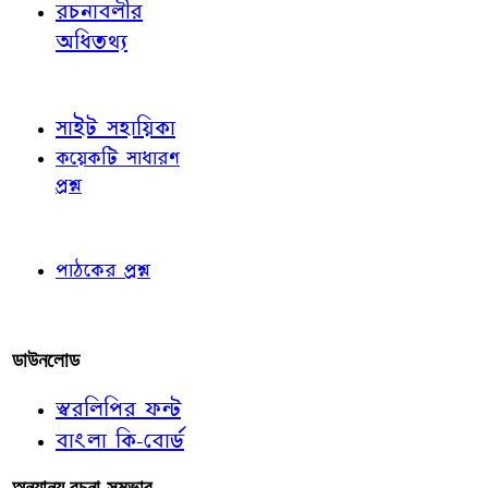
রচনাবলীর
অধিতথ্য
জ্ঞাতব্য বিষয়
সাইট সহায়িকা
কয়েকটি সাধারণ
প্রশ্ন
পাঠকের চোখে
পাঠকের প্রশ্ন
আমাদের লিখুন
ডাউনলোড
স্বরলিপির ফন্ট
বাংলা কি-বোর্ড
অন্যান্য রচনা-সম্ভার