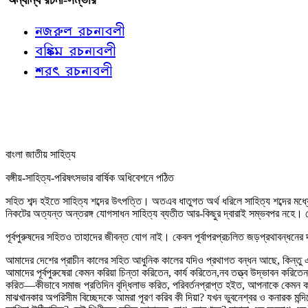
নজরুল রচনাবলী
বঙ্কিম রচনাবলী
শরৎ রচনাবলী
বাংলা জাতীয় সাহিত্য
বঙ্গীয়-সাহিত্য-পরিষৎসভার বার্ষিক অধিবেশনে পঠিত
সহিত শব্দ হইতে সাহিত্য শব্দের উৎপত্তি। অতএব ধাতুগত অর্থ ধরিলে সাহিত্য শব্দের মধ্
নিকটের অত্যন্ত অন্তরঙ্গ যোগসাধন সাহিত্য ব্যতীত আর-কিছুর দ্বারাই সম্ভবপর নহে। য
পূর্বপুরুষদের সহিতও তাহাদের জীবন্ত যোগ নাই। কেবল পূর্বাপরপ্রচলিত জড়প্রথাবন্ধনের
আমাদের দেশের প্রাচীন কালের সহিত আধুনিক কালের যদিও প্রথাগত বন্ধন আছে, কিন্তু 
আমাদের পূর্বপুরুষেরা কেমন করিয়া চিন্তা করিতেন, কার্য করিতেন,নব তত্ত্ব উদ্‌ভাবন করিতে
করিত—কীভাবে সমাজ প্রতিদিন বৃদ্ধিলাভ করিত, পরিবর্তনপ্রাপ্ত হইত, আপনাকে কেমন কর
মাঝখানকার অপরিসীম বিচ্ছেদকে আমরা পূরণ করিব কী দিয়া? যখন ভুবনেশ্বর ও কনারক মন্দির