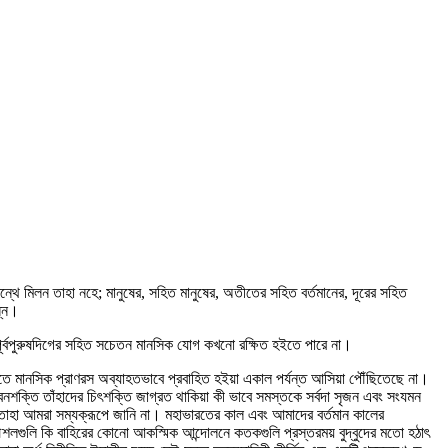
্থে মিলন তাহা নহে; মানুষের, সহিত মানুষের, অতীতের সহিত বর্তমানের, দূরের সহিত
ন্ন।
 পূর্বপুরুষদিগের সহিত সচেতন মানসিক যোগ কখনো রক্ষিত হইতে পারে না।
ে মানসিক প্রাণরস অব্যাহতভাবে প্রবাহিত হইয়া একাল পর্যন্ত আসিয়া পৌঁছিতেছে না।
র জীবনশক্তি তাঁহাদের চিৎশক্তি জাগ্রত থাকিয়া কী ভাবে সমস্তকে সর্বদা সৃজন এবং সংযমন
াহা আমরা সম্যক্‌রূপে জানি না। মহাভারতের কাল এবং আমাদের বর্তমান কালের
কৌশলগুলি কি বাহিরের কোনো আকস্মিক আন্দোলনে কতকগুলি প্রস্তরময় বুদ্‌বুদের মতো হঠাৎ