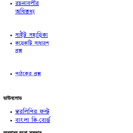
রচনাবলীর
অধিতথ্য
জ্ঞাতব্য বিষয়
সাইট সহায়িকা
কয়েকটি সাধারণ
প্রশ্ন
পাঠকের চোখে
পাঠকের প্রশ্ন
আমাদের লিখুন
ডাউনলোড
স্বরলিপির ফন্ট
বাংলা কি-বোর্ড
অন্যান্য রচনা-সম্ভার