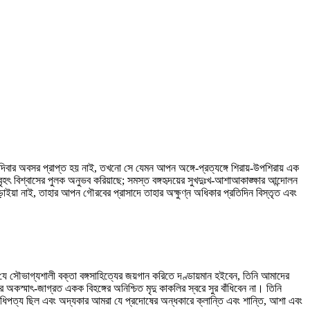
য় দিবার অবসর প্রাপ্ত হয় নাই, তখনো সে যেমন আপন অঙ্গে-প্রত্যঙ্গে শিরায়-উপশিরায় এক
 বিশ্বাসের পুলক অনুভব করিয়াছে; সমস্ত বঙ্গহৃদয়ের সুখদুঃখ-আশাআকাঙ্ক্ষার আন্দোলন
ড়াইয়া নাই, তাহার আপন গৌরবের প্রাসাদে তাহার অক্ষুণ্ন অধিকার প্রতিদিন বিস্তৃত এবং
ে সৌভাগ্যশালী বক্তা বঙ্গসাহিত্যের জয়গান করিতে দণ্ডায়মান হইবেন, তিনি আমাদের
স্মাৎ-জাগ্রত একক বিহঙ্গের অনিশ্চিত মৃদু কাকলির স্বরে সুর বাঁধিবেন না। তিনি
াধিপত্য ছিল এবং অদ্যকার আমরা যে প্রদোষের অন্ধকারে ক্লান্তি এবং শান্তি, আশা এবং