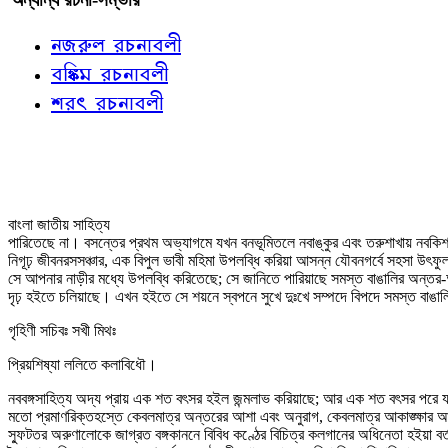
নজরুল রচনাবলী
বঙ্কিম রচনাবলী
শরৎ রচনাবলী
বাংলা জাতীয় সাহিত্য
পারিতেছে না। বসন্তের প্রথম অভ্যাগমে যখন বনভূমিতলে নবাঙ্কুর এবং তরুশাখায় নবকিশলয়
নিগূঢ় জীবনরসসঞ্চার, এক বিপুল ভাবী মহিমা উপলব্ধি করিয়া আসন্ন যৌবনগর্বে সহসা উৎফ
সে আপনার নাড়ীর মধ্যে উপলব্ধি করিতেছে; সে জানিতে পারিয়াছে সমস্ত বাঙালির অন্তর-অন্
দৃঢ় হইতে চলিয়াছে। এখন হইতে সে শয়নে স্বপনে সুখে দুঃখে সম্পদে বিপদে সমস্ত বাঙ
গৃহিণী সচিবঃ সখী মিথঃ
প্রিয়শিষ্যা ললিতে কলাবিধৌ।
নববঙ্গসাহিত্য অদ্য প্রায় এক শত বৎসর হইল জন্মলাভ করিয়াছে; আর এক শত বৎসর পরে যদ
মতো প্রমাণরিক্তহস্তে কেবলমাত্র অন্তরের আশা এবং অনুরাগ, কেবলমাত্র আকাঙ্ক্ষার আবে
স্ফুটতর অরুণালোকে জাগ্রত বঙ্গকাননে বিবিধ কণ্ঠের বিচিত্র কলগানের অধিনেতা হইয়া ব