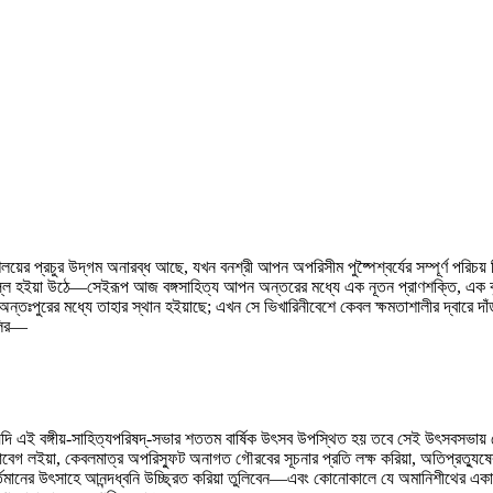
ের প্রচুর উদ্‌গম অনারব্ধ আছে, যখন বনশ্রী আপন অপরিসীম পুষ্পৈশ্বর্যের সম্পূর্ণ পরিচ
ুল্ল হইয়া উঠে—সেইরূপ আজ বঙ্গসাহিত্য আপন অন্তরের মধ্যে এক নূতন প্রাণশক্তি, এক বৃহৎ
তঃপুরের মধ্যে তাহার স্থান হইয়াছে; এখন সে ভিখারিনীবেশে কেবল ক্ষমতাশালীর দ্বারে দাঁ
ালির—
ি এই বঙ্গীয়-সাহিত্যপরিষদ্‌-সভার শততম বার্ষিক উৎসব উপস্থিত হয় তবে সেই উৎসবসভায় য
গ লইয়া, কেবলমাত্র অপরিস্ফুট অনাগত গৌরবের সূচনার প্রতি লক্ষ করিয়া, অতিপ্রত্যুষের অক
র্তমানের উৎসাহে আনন্দধ্বনি উচ্ছ্রিত করিয়া তুলিবেন—এবং কোনোকালে যে অমানিশীথের এক