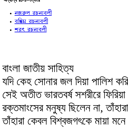
নজরুল রচনাবলী
বঙ্কিম রচনাবলী
শরৎ রচনাবলী
বাংলা জাতীয় সাহিত্য
যদি কেহ সোনার জল দিয়া পালিশ করিয়
সেই অতীত ভারতবর্ষ সশরীরে ফিরিয়া 
রক্তমাংসের মনুষ্য ছিলেন না, তাঁহা
তাঁহারা কেবল বিশ্বজগৎকে মায়া ম