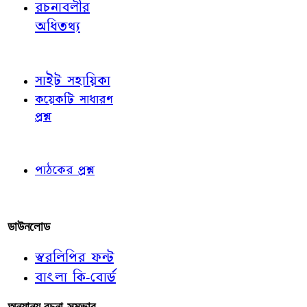
রচনাবলীর
অধিতথ্য
জ্ঞাতব্য বিষয়
সাইট সহায়িকা
কয়েকটি সাধারণ
প্রশ্ন
পাঠকের চোখে
পাঠকের প্রশ্ন
আমাদের লিখুন
ডাউনলোড
স্বরলিপির ফন্ট
বাংলা কি-বোর্ড
অন্যান্য রচনা-সম্ভার