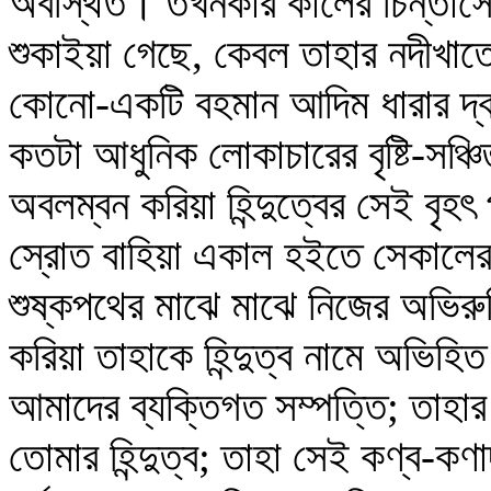
অবস্থিত। তখনকার কালের চিন্তাস্র
শুকাইয়া গেছে, কেবল তাহার নদীখাতে
কোনো-একটি বহমান আদিম ধারার দ্বার
কতটা আধুনিক লোকাচারের বৃষ্টি-সঞ্
অবলম্বন করিয়া হিন্দুত্বের সেই বৃ
স্রোত বাহিয়া একাল হইতে সেকালের
শুষ্কপথের মাঝে মাঝে নিজের অভিরু
করিয়া তাহাকে হিন্দুত্ব নামে অভিহিত ক
আমাদের ব্যক্তিগত সম্পত্তি; তাহার
তোমার হিন্দুত্ব; তাহা সেই কণ্ব-কণ