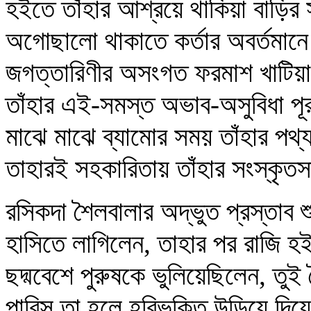
হইতে তাঁহার আশ্রয়ে থাকিয়া বাড়ির স
অগোছালো থাকাতে কর্তার অবর্তমানে
জগত্তারিণীর অসংগত ফরমাশ খাটিয়া
তাঁহার এই-সমস্ত অভাব-অসুবিধা প
মাঝে মাঝে ব্যামোর সময় তাঁহার পথ্
তাহারই সহকারিতায় তাঁহার সংস্কৃতসা
রসিকদা শৈলবালার অদ্ভুত প্রস্তাব শ
হাসিতে লাগিলেন, তাহার পর রাজি হ
ছদ্মবেশে পুরুষকে ভুলিয়েছিলেন, তুই
পারিস তা হলে হরিভক্তি উড়িয়ে দিয়