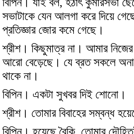
বিপিন। যাই বল, হঠাৎ কুমারসভা ছেড়
সভাটাকে যেন আলগা করে দিয়ে গে
প্রতিজ্ঞার জোর কমে গেছে।
শ্রীশ। কিছুমাত্র না। আমার নিজের 
আরো বেড়েছে। যে ব্রত সকলে অনায়াস
থাকে না।
বিপিন। একটা সুখবর দিই শোনো।
শ্রীশ। তোমার বিবাহের সম্বন্ধ হয়ে
বিপিন। হয়েছে বৈকি, তোমার দৌহিত্রীর