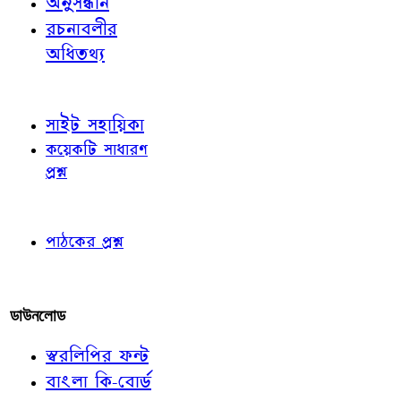
অনুসন্ধান
রচনাবলীর
অধিতথ্য
জ্ঞাতব্য বিষয়
সাইট সহায়িকা
কয়েকটি সাধারণ
প্রশ্ন
পাঠকের চোখে
পাঠকের প্রশ্ন
আমাদের লিখুন
ডাউনলোড
স্বরলিপির ফন্ট
বাংলা কি-বোর্ড