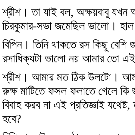
শ্রীশ। তা যাই বল, অক্ষয়বাবু যখ
চিরকুমার-সভা জমেছিল ভালো। হাল স
বিপিন। তিনি থাকতে রস কিছু বেশি জ
রসাধিক্যটা ভালো নয় আমার তো এ
শ্রীশ। আমার মত ঠিক উলটো। আমা
রুক্ষ মাটিতে ফসল ফলাতে গেলে কি 
বিবাহ করব না এই প্রতিজ্ঞাই যথেষ্
হবে?