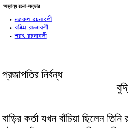
অন্যান্য রচনা-সম্ভার
নজরুল রচনাবলী
বঙ্কিম রচনাবলী
শরৎ রচনাবলী
প্রজাপতির নির্বন্ধ
বু
বাড়ির কর্তা যখন বাঁচিয়া ছিলেন তিন