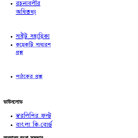
রচনাবলীর
অধিতথ্য
জ্ঞাতব্য বিষয়
সাইট সহায়িকা
কয়েকটি সাধারণ
প্রশ্ন
পাঠকের চোখে
পাঠকের প্রশ্ন
আমাদের লিখুন
ডাউনলোড
স্বরলিপির ফন্ট
বাংলা কি-বোর্ড
অন্যান্য রচনা-সম্ভার