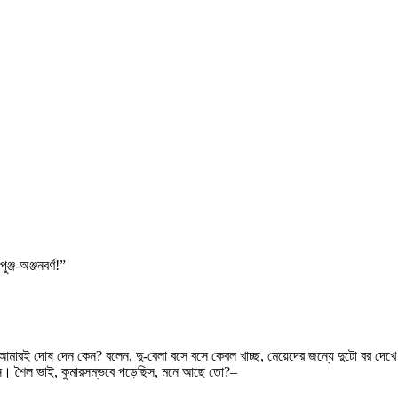
ঞ্জ-অঞ্জনবর্ণ!”
ারই দোষ দেন কেন? বলেন, দু-বেলা বসে বসে কেবল খাচ্ছ, মেয়েদের জন্যে দুটো বর দেখে 
চ্ছেন। শৈল ভাই, কুমারসম্ভবে পড়েছিস, মনে আছে তো?–