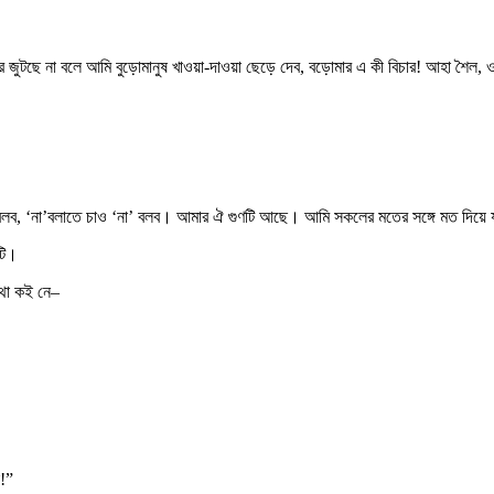
র বর জুটছে না বলে আমি বুড়োমানুষ খাওয়া-দাওয়া ছেড়ে দেব, বড়োমার এ কী বিচার! আহা শৈল,
’ বলব, ‘না’বলাতে চাও ‘না’ বলব। আমার ঐ গুণটি আছে। আমি সকলের মতের সঙ্গে মত দিয়ে 
টি।
কথা কই নে–
ি!”