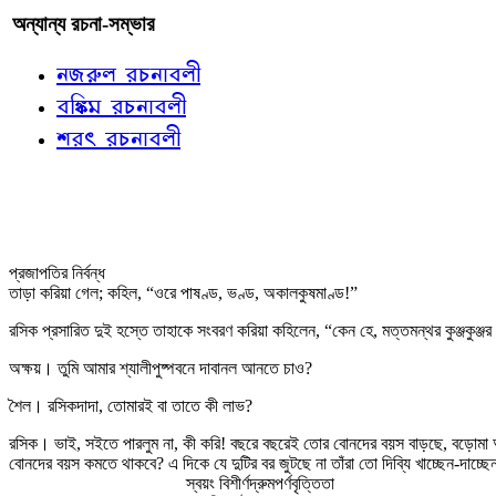
অন্যান্য রচনা-সম্ভার
নজরুল রচনাবলী
বঙ্কিম রচনাবলী
শরৎ রচনাবলী
প্রজাপতির নির্বন্ধ
তাড়া করিয়া গেল; কহিল, “ওরে পাষণ্ড, ভণ্ড, অকালকুষমাণ্ড!”
রসিক প্রসারিত দুই হস্তে তাহাকে সংবরণ করিয়া কহিলেন, “কেন হে, মত্তমন্থর কুঞ্জকুঞ্জর পু
অক্ষয়। তুমি আমার শ্যালীপুষ্পবনে দাবানল আনতে চাও?
শৈল। রসিকদাদা, তোমারই বা তাতে কী লাভ?
রসিক। ভাই, সইতে পারলুম না, কী করি! বছরে বছরেই তোর বোনদের বয়স বাড়ছে, বড়োমা আম
বোনদের বয়স কমতে থাকবে? এ দিকে যে দুটির বর জুটছে না তাঁরা তো দিব্যি খাচ্ছেন-দা
স্বয়ং বিশীর্ণদ্রুমপর্ণবৃত্তিতা