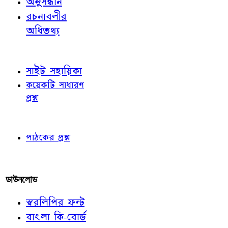
অনুসন্ধান
রচনাবলীর
অধিতথ্য
জ্ঞাতব্য বিষয়
সাইট সহায়িকা
কয়েকটি সাধারণ
প্রশ্ন
পাঠকের চোখে
পাঠকের প্রশ্ন
আমাদের লিখুন
ডাউনলোড
স্বরলিপির ফন্ট
বাংলা কি-বোর্ড