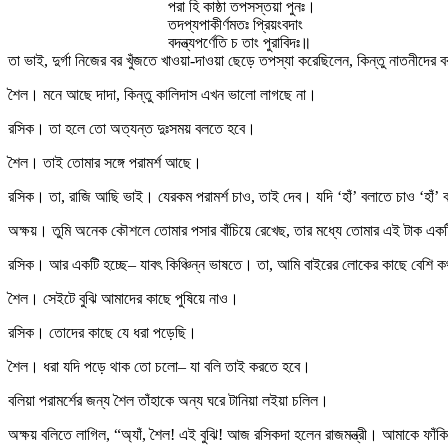
পরা হি কাষ্ঠা তপসস্তয়া পুনঃ।
তদপ্যপাকীর্ণমতঃ প্রিয়ংবদাং
বদন্ত্যপর্ণেতি চ তাং পুরাবিদঃ॥
তা ভাই, দুর্গা নিজের বর খুঁজতে খাওয়া-দাওয়া ছেড়ে তপস্যা করেছিলেন, কিন্তু নাতনীদে
শৈল। মনে আছে দাদা, কিন্তু কালিদাস এখন ভালো লাগছে না।
রসিক। তা হলে তো অত্যন্ত দুঃসময় বলতে হবে।
শৈল। তাই তোমার সঙ্গে পরামর্শ আছে।
রসিক। তা, রাজি আছি ভাই। যেরকম পরামর্শ চাও, তাই দেব। যদি ‘হাঁ’ বলাতে চাও ‘হাঁ
অক্ষয়। তুমি অনেক কৌশলে তোমার পসার বাঁচিয়ে রেখেছ, তার মধ্যে তোমার এই টাক এক
রসিক। আর একটি হচ্ছে– যাবৎ কিঞ্চিন্ন ভাষতে। তা, আমি বাইরের লোকের কাছে বেশি 
শৈল। সেইটে বুঝি আমাদের কাছে পুষিয়ে নাও।
রসিক। তোদের কাছে যে ধরা পড়েছি।
শৈল। ধরা যদি পড়ে থাক তো চলো– যা বলি তাই করতে হবে।
বলিয়া পরামর্শের জন্য শৈল তাঁহাকে অন্য ঘরে টানিয়া লইয়া চলিল।
অক্ষয় বলিতে লাগিল, “অ্যাঁ, শৈল! এই বুঝি! আজ রসিকদা হলেন রাজমন্ত্রী। আমাকে ফাঁক