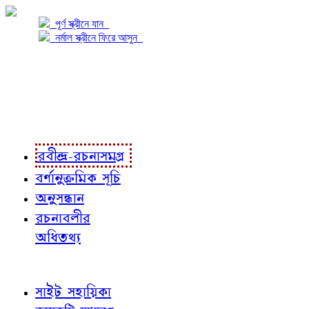
পূর্ণ স্ক্রীনে যান
নর্মাল স্ক্রীনে ফিরে আসুন
প্রকল্প সম্বন্ধে
প্রকল্প রূপায়ণে
রবীন্দ্র-রচনাবলী
রবীন্দ্র-রচনাসমগ্র
বর্ণানুক্রমিক সূচি
অনুসন্ধান
রচনাবলীর
অধিতথ্য
জ্ঞাতব্য বিষয়
সাইট সহায়িকা