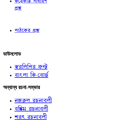
কয়েকটি সাধারণ
প্রশ্ন
পাঠকের চোখে
পাঠকের প্রশ্ন
আমাদের লিখুন
ডাউনলোড
স্বরলিপির ফন্ট
বাংলা কি-বোর্ড
অন্যান্য রচনা-সম্ভার
নজরুল রচনাবলী
বঙ্কিম রচনাবলী
শরৎ রচনাবলী