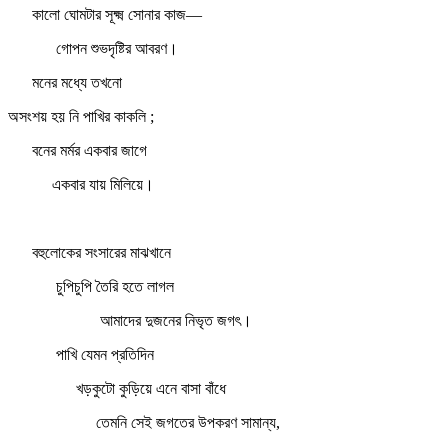
কালো ঘোমটার সূক্ষ্ম সোনার কাজ—
গোপন শুভদৃষ্টির আবরণ।
মনের মধ্যে তখনো
অসংশয় হয় নি পাখির কাকলি ;
বনের মর্মর একবার জাগে
একবার যায় মিলিয়ে।
বহুলোকের সংসারের মাঝখানে
চুপিচুপি তৈরি হতে লাগল
আমাদের দুজনের নিভৃত জগৎ।
পাখি যেমন প্রতিদিন
খড়কুটো কুড়িয়ে এনে বাসা বাঁধে
তেমনি সেই জগতের উপকরণ সামান্য,