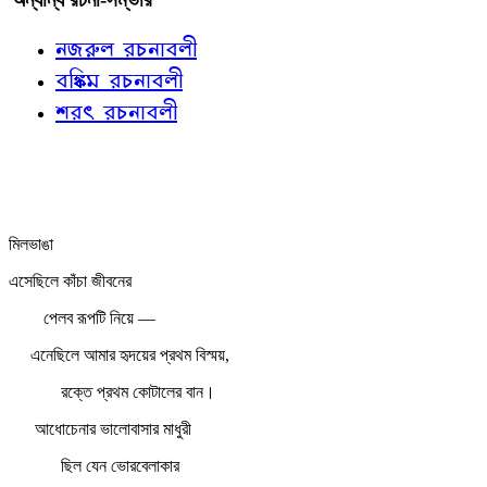
নজরুল রচনাবলী
বঙ্কিম রচনাবলী
শরৎ রচনাবলী
মিলভাঙা
এসেছিলে কাঁচা জীবনের
পেলব রূপটি নিয়ে —
এনেছিলে আমার হৃদয়ের প্রথম বিস্ময়,
রক্তে প্রথম কোটালের বান।
আধোচেনার ভালোবাসার মাধুরী
ছিল যেন ভোরবেলাকার