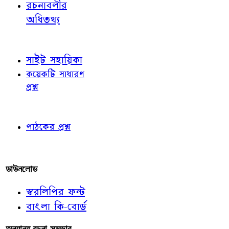
রচনাবলীর
অধিতথ্য
জ্ঞাতব্য বিষয়
সাইট সহায়িকা
কয়েকটি সাধারণ
প্রশ্ন
পাঠকের চোখে
পাঠকের প্রশ্ন
আমাদের লিখুন
ডাউনলোড
স্বরলিপির ফন্ট
বাংলা কি-বোর্ড
অন্যান্য রচনা-সম্ভার