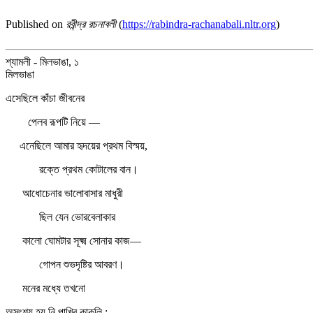
Published on
রবীন্দ্র রচনাবলী
(
https://rabindra-rachanabali.nltr.org
)
শ্যামলী - মিলভাঙা, ১
মিলভাঙা
এসেছিলে কাঁচা জীবনের
পেলব রূপটি নিয়ে —
এনেছিলে আমার হৃদয়ের প্রথম বিস্ময়,
রক্তে প্রথম কোটালের বান।
আধোচেনার ভালোবাসার মাধুরী
ছিল যেন ভোরবেলাকার
কালো ঘোমটার সূক্ষ্ম সোনার কাজ—
গোপন শুভদৃষ্টির আবরণ।
মনের মধ্যে তখনো
অসংশয় হয় নি পাখির কাকলি ;