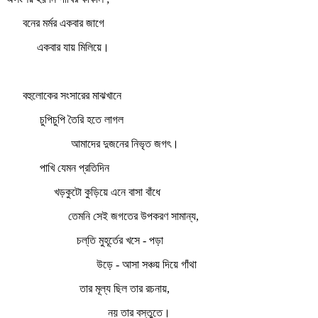
বনের মর্মর একবার জাগে
একবার যায় মিলিয়ে।
বহুলোকের সংসারের মাঝখানে
চুপিচুপি তৈরি হতে লাগল
আমাদের দুজনের নিভৃত জগৎ।
পাখি যেমন প্রতিদিন
খড়কুটো কুড়িয়ে এনে বাসা বাঁধে
তেমনি সেই জগতের উপকরণ সামান্য,
চল্‌তি মুহূর্তের খসে - পড়া
উড়ে - আসা সঞ্চয় দিয়ে গাঁথা
তার মূল্য ছিল তার রচনায়,
নয় তার বস্তুতে।