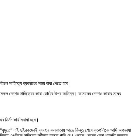
ইলে সাহিত্যে ব্যবহারের সময় বাধা পেতে হবে।
ে-সকল দেশের সাহিত্যের ভাষা মোটের উপর অভিন্ন। আমাদের দেশেও ভাষার মধ্যে
নির্মাণকার্য সমাধা হবে।
ঘুমুতে” এই দুইরকমেরই ব্যবহার কলকাতায় আছে কিন্তু শেষোক্তগুলিকে আমি অপভাষা
 এগুলিকে সাহিত্যে স্বীকার করতে পারি নে। গুছুতে, রেতের বেলা প্রভৃতি ব্যবহার