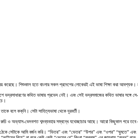
রয় করেছে। শিশুকাল হতে বাংলার সকল প্রদেশের লোকেরই এই ভাষা শিক্ষা করা আবশ্যক। ন
শে ভদ্রসাধারণের কথিত ভাষায় প্রভেদ নেই। এবং সেই ভদ্রসমাজের কথিত ভাষার সঙ্গে স
েচে।
াকে বলে কক্‌নি। সেটা সাহিত্যভাষা থেকে দূরবর্তী।
ুচি ও অভ্যাস-ভেদবশত শব্দব্যবহার সম্বন্ধে যথেচ্ছাচার আছে। আরো কিছুকাল পরে তবে এর 
ঠেকে সেটাকে আমি বর্জন করি। “ভিতর” এবং “ভেতর” “উপর” এবং “ওপর” “ঘুমতে” এবং “
ের বিয়ে” না বলে কেউ কেউ “ভেয়ের বে” কিংবা “করলুম”-এর জায়গায় “কন্নু” বলে, কিন্তু