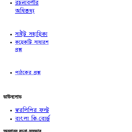
রচনাবলীর
অধিতথ্য
জ্ঞাতব্য বিষয়
সাইট সহায়িকা
কয়েকটি সাধারণ
প্রশ্ন
পাঠকের চোখে
পাঠকের প্রশ্ন
আমাদের লিখুন
ডাউনলোড
স্বরলিপির ফন্ট
বাংলা কি-বোর্ড
অন্যান্য রচনা-সম্ভার