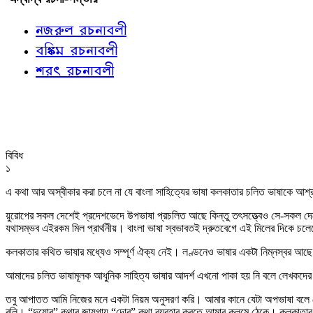
নজরুল রচনাবলী
বঙ্কিম রচনাবলী
শরৎ রচনাবলী
বিবিধ
১
এ কথা আর অস্বীকার করা চলে না যে বাংলা সাহিত্যের ভাষা কলকাতার চলিত ভাষাকে আশ্
য়ুরোপের সকল দেশেই প্রদেশভেদে উপভাষা প্রচলিত আছে কিন্তু তৎসত্ত্বেও সে-সকল দে
যথাসম্ভব এইরকম মিল প্রার্থনীয়। বাংলা ভাষা স্বভাবতই দ্রুতবেগে এই মিলের দিকে চল
কলকাতার কথিত ভাষার মধ্যেও সম্পূর্ণ ঐক্য নেই। লণ্ডনেও ভাষার একটা নিম্নস্বর আছে ত
আমাদের চলিত ভাষামূলক আধুনিক সাহিত্য ভাষার আদর্শ এখনো পাকা হয় নি বলে লেখকদের র
তবু আপাতত আমি নিজের মনে একটা নিয়ম অনুসরণ করি। আমার কানে যেটা অপভাষা বলে 
বলি। “দুয়োর” কথার জায়গায় “দোর” কথা ব্যবহার করতে আমার কলমে ঠেকে। কলকাতার “ভাইয়