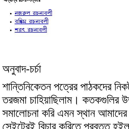
নজরুল রচনাবলী
বঙ্কিম রচনাবলী
শরৎ রচনাবলী
অনুবাদ-চর্চা
শান্তিনিকেতন পত্রের পাঠকদের নিক
তরজমা চাহিয়াছিলাম। কতকগুলির উ
সমালোচনা করি এমন স্থান আমাদের 
সেইটেরই বিচার করিতে প্রবৃত্ত হই