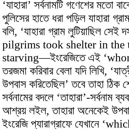
‘যাহারা’ সর্বনামটি গণেশের মতো বাক
পুলিসের হাতে ধরা পড়িল যাহারা গ্রা
বলি, ‘যাহারা গ্রাম লুটিয়াছিল সেই
pilgrims took shelter in th
starving—ইংরেজিতে এই ‘whom’ 
তরজমা করিবার বেলা যদি লিখি, ‘যাত্
উপবাস করিতেছিল’ তবে তাহা ঠিক শ
সর্বনামের বদলে ‘তাহারা’-সর্বনাম ব্য
আশ্রয় লইল, তাহারা অনেকেই উপ
ইংরেজি প্যারাগ্রাফে যেখানে ‘whi