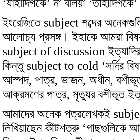
‘যাহাদিগকে’ না বলিয়া ‘তাহাদিগকে
ইংরেজিতে subject শব্দের অনেকগুলি
আলোচ্য প্রসঙ্গ। ইহাকে আমরা বি
subject of discussion ইত্যাদির
কিন্তু subject to cold ‘সর্দির ব
আস্পদ, পাত্র, ভাজন, অধীন, বশীভূ
আক্রমণের পাত্র, মৃত্যুর বশীভূত ই
আমাদের অনেক পত্রলেখকই subject
লিখিয়াছেন কীটশত্রু ‘গাছগুলিকে 