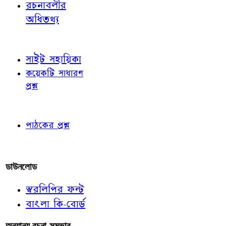
রচনাবলীর
অধিতথ্য
জ্ঞাতব্য বিষয়
সাইট সহায়িকা
কয়েকটি সাধারণ
প্রশ্ন
পাঠকের চোখে
পাঠকের প্রশ্ন
আমাদের লিখুন
ডাউনলোড
স্বরলিপির ফন্ট
বাংলা কি-বোর্ড
অন্যান্য রচনা-সম্ভার