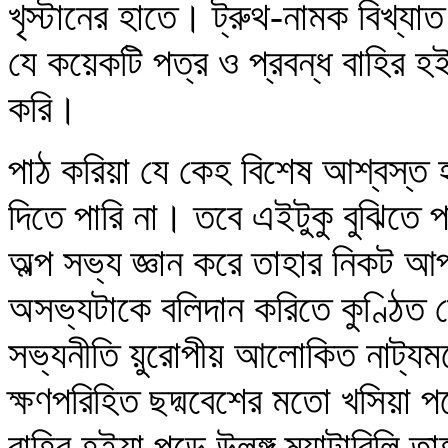
খৃস্টানের হাতে। ট্রুথ-নামক বিখ্যাত
যে কয়েকটি পত্র ও প্রবন্ধ বাহির 
করি।
পাঠ করিয়া যে কেহ বিশেষ আশ্বস্ত 
দিতে পারি না। তবে এইটুকু বুঝিতে 
অল্প সভ্য জ্ঞান করে তাহার নিকট 
অসভ্যটাকে বলিদান করিতে কুণ্ঠিত 
সভ্যনীতি য়ুরোপীয় আলোকিত নাট্যমঞ্
ক্ষণপরিহিত ছদ্মবেশের মতো খসিয়া প
বাহির হইয়া পড়ে উলঙ্গ ম্যাটাবিলি তা