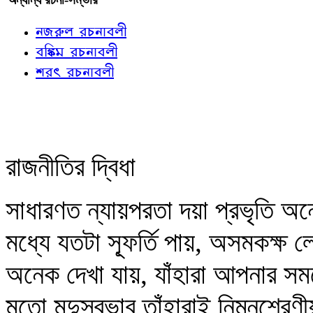
নজরুল রচনাবলী
বঙ্কিম রচনাবলী
শরৎ রচনাবলী
রাজনীতির দ্বিধা
সাধারণত ন্যায়পরতা দয়া প্রভৃতি
মধ্যে যতটা স্ফূর্তি পায়, অসমকক্ষ 
অনেক দেখা যায়, যাঁহারা আপনার সমশ
মতো মৃদুস্বভাব তাঁহারাই নিম্নশ্রে