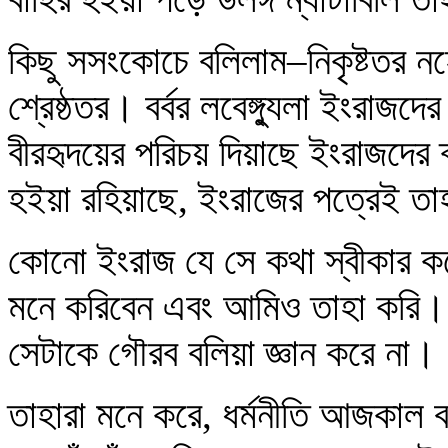
কিছু সসংকোচে বলিলাম–নিকৃষ্টতর ন
শ্রেষ্ঠতর। বর্বর লবেঙ্গ্যুলা ইংরাজদ
বীরহৃদয়ের পরিচয় দিয়াছে ইংরাজদের ক
হইয়া রহিয়াছে, ইংরাজের পত্রেই তা
কোনো ইংরাজ যে সে কথা স্বীকার ক
মনে করিবেন এবং আমিও তাহা করি।
সেটাকে গৌরব বলিয়া জ্ঞান করে না।
তাহারা মনে করে, ধর্মনীতি আজকাল 