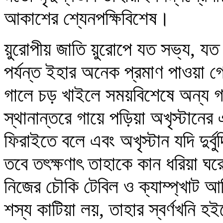
আকাশের শ্যেনপক্ষিবিশেষ।
য়ুরোপীয় জাতি য়ুরোপে যত সভ্য, যত
পর্যন্ত ইহার অনেক প্রমাণ পাওয়া গেছ
গালে চড় খাইলে সময়বিশেষে অন্য গা
স্থানান্তরে গায়ে পড়িয়া অখৃস্টানে
ফিরাইতে বলে এবং অখৃস্টান যদি দুর
তবে তৎক্ষণাৎ তাহাকে কান ধরিয়া ঘরে
নিজের চৌকি টেবিল ও ক্যাম্প্‌খাট আ
শস্য কাটিয়া লয়, তাহার স্বর্ণখনি হ