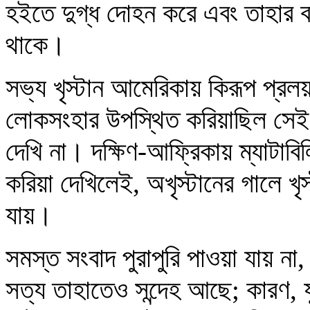
হইতে দুগ্ধ দোহন করে এবং তাহার বাছ
থাকে।
সভ্য খৃস্টান আমেরিকায় কিরূপ প্রলয়
লোকসংহার উপস্থিত করিয়াছিল সেই 
দেখি না। দক্ষিণ-আফ্রিকায় ম্যাটাবিল
করিয়া দেখিলেই, অখৃস্টানের গালে খৃ
যায়।
সমস্ত সংবাদ পুরাপুরি পাওয়া যায় না
সত্য তাহাতেও সন্দেহ আছে; কারণ, য