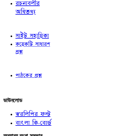
রচনাবলীর
অধিতথ্য
জ্ঞাতব্য বিষয়
সাইট সহায়িকা
কয়েকটি সাধারণ
প্রশ্ন
পাঠকের চোখে
পাঠকের প্রশ্ন
আমাদের লিখুন
ডাউনলোড
স্বরলিপির ফন্ট
বাংলা কি-বোর্ড
অন্যান্য রচনা-সম্ভার