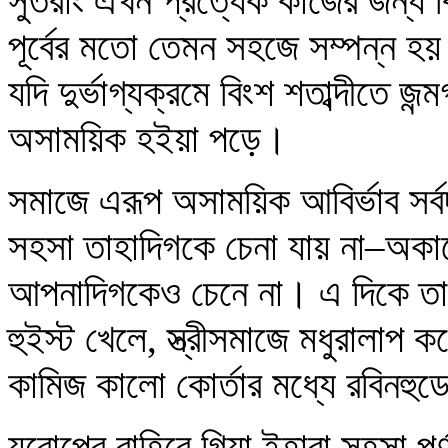
সুতরাং এখন প্রত্যেক কাজের জন্য
পূর্বের মতো তেমন সহজে সম্পন্ন হয়
যদি দুর্ভাগ্যক্রমে বিংশ শতাব্দীতে জ
অসাময়িক হইয়া পড়ে।
সমাজে এরূপ অসাময়িক আবির্ভাব সর্বদা
সহসা তাহাদিগকে চেনা যায় না–অকা
আপনাদিগকেও চেনে না। এ দিকে তাহা
হুইস্ট খেলে, স্ত্রীসমাজে মধুরালাপ 
কামিজ কালো কোর্তার মধ্যে রবিনহু
য়ুরোপের বাহিরে গিয়া ইহারা সহসা পূ