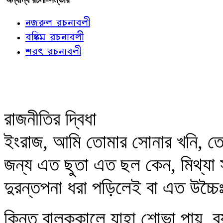
নজরুল রচনাবলী
বঙ্কিম রচনাবলী
শরৎ রচনাবলী
রাজনীতির দ্বিধা
ইংরাজ, আমি তোমার সোনার খনি, তো
জন্য এত ছুতা এত ছল কেন, মিথ্যা
দুরন্তপনা ধরা পড়িলেই বা এত উচ্চ
কিন্তু বালককালে যাহা শোভা পায়, 