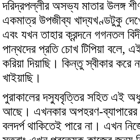
দরিদ্রপল্লীর অসভ্য মাতার উলঙ্গ শীর
একমাত্র উপজীব্য খাদ্যখণ্ডটুকু দেখ
এবং যখন তাহার ক্রন্দনে গগনতল বি
পান্থদের প্রতি চোখ টিপিয়া বলে,
করিয়া দিয়াছি। কিন্তু স্বীকার করে ন
খাইয়াছি।
পুরাকালের দস্যুবৃত্তির সহিত এই অধ
আছে। এখনকার অপহরণ-ব্যাপারের মধ্
বলদর্প থাকিতেই পারে না। এখন নিজে