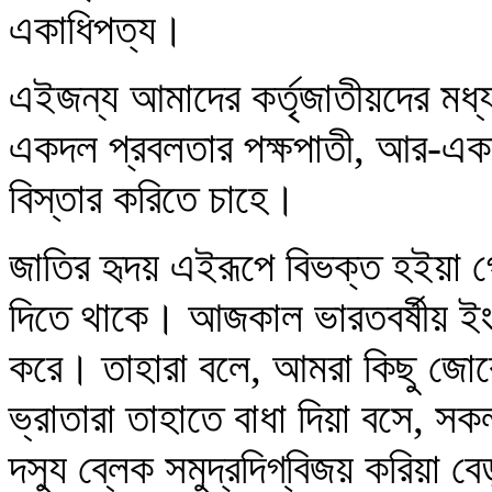
একাধিপত্য।
এইজন্য আমাদের কর্তৃজাতীয়দের মধ
একদল প্রবলতার পক্ষপাতী, আর-একদ
বিস্তার করিতে চাহে।
জাতির হৃদয় এইরূপে বিভক্ত হইয়া 
দিতে থাকে। আজকাল ভারতবর্ষীয় ইংর
করে। তাহারা বলে, আমরা কিছু জোর
ভ্রাতারা তাহাতে বাধা দিয়া বসে,
দস্যু ব্লেক সমুদ্রদিগ্‌বিজয় করিয়া 