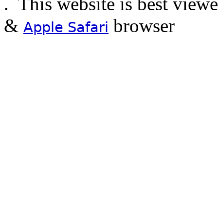
.
This website is best view
&
browser
Apple Safari