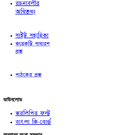
রচনাবলীর
অধিতথ্য
জ্ঞাতব্য বিষয়
সাইট সহায়িকা
কয়েকটি সাধারণ
প্রশ্ন
পাঠকের চোখে
পাঠকের প্রশ্ন
আমাদের লিখুন
ডাউনলোড
স্বরলিপির ফন্ট
বাংলা কি-বোর্ড
অন্যান্য রচনা-সম্ভার