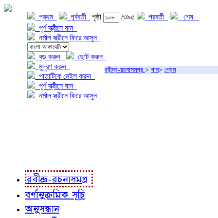
প্রথম
পূর্ববর্তী
পৃষ্ঠা
/৩৯৫
পরবর্তী
শেষ
পূর্ণ স্ক্রীনে যান
নর্মাল স্ক্রীনে ফিরে আসুন
বড় করুন
ছোট করুন
মুদ্রণ করুন
রবীন্দ্র-রচনাসমগ্র
>
গান
>
প্রেম
পাতাটিকে মেইল করুন
পূর্ণ স্ক্রীনে যান
নর্মাল স্ক্রীনে ফিরে আসুন
প্রকল্প সম্বন্ধে
প্রকল্প রূপায়ণে
রবীন্দ্র-রচনাবলী
রবীন্দ্র-রচনাসমগ্র
বর্ণানুক্রমিক সূচি
অনুসন্ধান