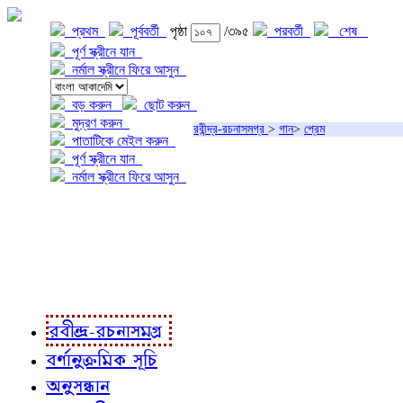
প্রথম
পূর্ববর্তী
পৃষ্ঠা
/৩৯৫
পরবর্তী
শেষ
পূর্ণ স্ক্রীনে যান
নর্মাল স্ক্রীনে ফিরে আসুন
বড় করুন
ছোট করুন
মুদ্রণ করুন
রবীন্দ্র-রচনাসমগ্র
>
গান
>
প্রেম
পাতাটিকে মেইল করুন
পূর্ণ স্ক্রীনে যান
নর্মাল স্ক্রীনে ফিরে আসুন
প্রকল্প সম্বন্ধে
প্রকল্প রূপায়ণে
রবীন্দ্র-রচনাবলী
রবীন্দ্র-রচনাসমগ্র
বর্ণানুক্রমিক সূচি
অনুসন্ধান