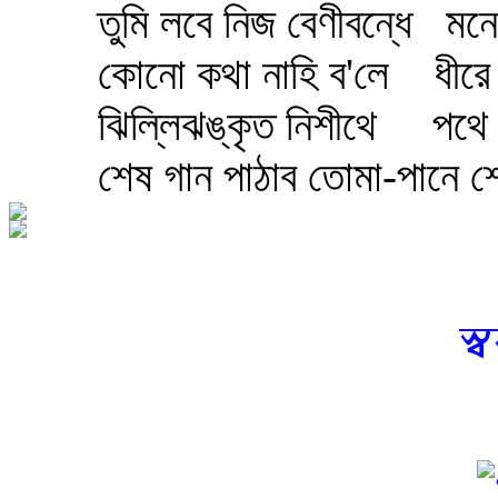
তুমি লবে নিজ বেণীবন্ধে
মনে
কোনো কথা নাহি ব'লে
ধীরে
ঝিল্লিঝঙ্কৃত নিশীথে
পথে 
শেষ গান পাঠাব তোমা-পানে 
স্