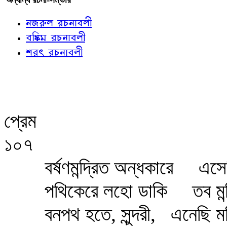
নজরুল রচনাবলী
বঙ্কিম রচনাবলী
শরৎ রচনাবলী
প্রেম
১০৭
বর্ষণমন্দ্রিত অন্ধকারে
এসেছ
পথিকেরে লহো ডাকি
তব মন
বনপথ হতে, সুন্দরী,
এনেছি মল