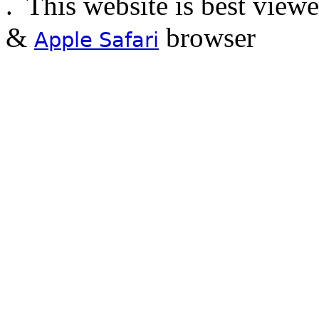
.
This website is best view
&
browser
Apple Safari