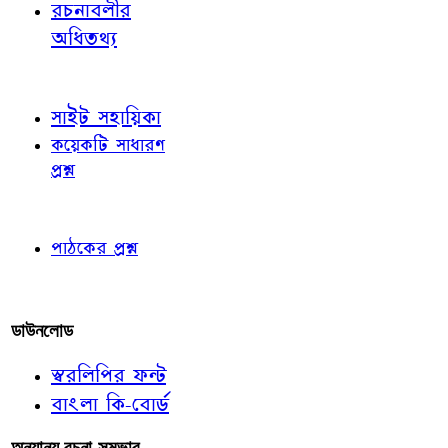
রচনাবলীর
অধিতথ্য
জ্ঞাতব্য বিষয়
সাইট সহায়িকা
কয়েকটি সাধারণ
প্রশ্ন
পাঠকের চোখে
পাঠকের প্রশ্ন
আমাদের লিখুন
ডাউনলোড
স্বরলিপির ফন্ট
বাংলা কি-বোর্ড
অন্যান্য রচনা-সম্ভার