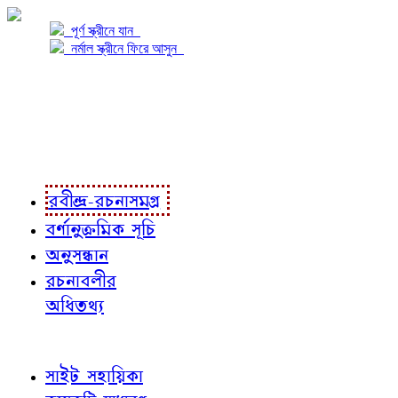
পূর্ণ স্ক্রীনে যান
নর্মাল স্ক্রীনে ফিরে আসুন
প্রকল্প সম্বন্ধে
প্রকল্প রূপায়ণে
রবীন্দ্র-রচনাবলী
রবীন্দ্র-রচনাসমগ্র
বর্ণানুক্রমিক সূচি
অনুসন্ধান
রচনাবলীর
অধিতথ্য
জ্ঞাতব্য বিষয়
সাইট সহায়িকা