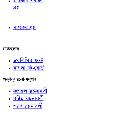
কয়েকটি সাধারণ
প্রশ্ন
পাঠকের চোখে
পাঠকের প্রশ্ন
আমাদের লিখুন
ডাউনলোড
স্বরলিপির ফন্ট
বাংলা কি-বোর্ড
অন্যান্য রচনা-সম্ভার
নজরুল রচনাবলী
বঙ্কিম রচনাবলী
শরৎ রচনাবলী