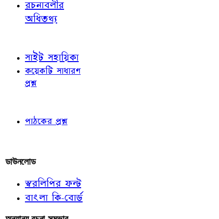
রচনাবলীর
অধিতথ্য
জ্ঞাতব্য বিষয়
সাইট সহায়িকা
কয়েকটি সাধারণ
প্রশ্ন
পাঠকের চোখে
পাঠকের প্রশ্ন
আমাদের লিখুন
ডাউনলোড
স্বরলিপির ফন্ট
বাংলা কি-বোর্ড
অন্যান্য রচনা-সম্ভার