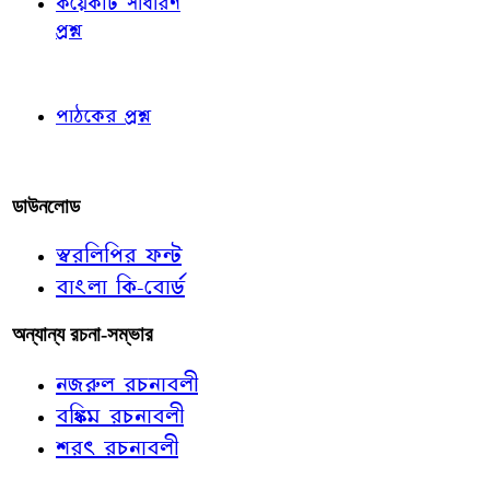
কয়েকটি সাধারণ
প্রশ্ন
পাঠকের চোখে
পাঠকের প্রশ্ন
আমাদের লিখুন
ডাউনলোড
স্বরলিপির ফন্ট
বাংলা কি-বোর্ড
অন্যান্য রচনা-সম্ভার
নজরুল রচনাবলী
বঙ্কিম রচনাবলী
শরৎ রচনাবলী