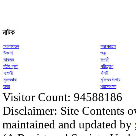
নাটক
অচলায়তন
অরূপরতন
উৎসর্গ
গুরু
ডাকঘর
তপতী
নটীর পূজা
পরিত্রাণ
ফাল্গুনী
বাঁশরী
মুক্তধারা
মুক্তির উপায়
রাজা
শারদোৎসব
Visitor Count: 94588186
Disclaimer: Site Contents 
maintained and updated by