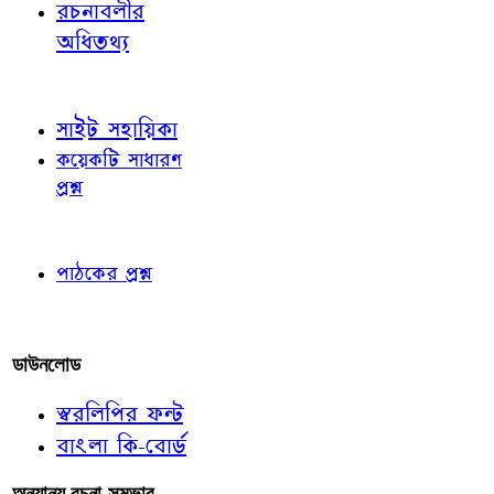
রচনাবলীর
অধিতথ্য
জ্ঞাতব্য বিষয়
সাইট সহায়িকা
কয়েকটি সাধারণ
প্রশ্ন
পাঠকের চোখে
পাঠকের প্রশ্ন
আমাদের লিখুন
ডাউনলোড
স্বরলিপির ফন্ট
বাংলা কি-বোর্ড
অন্যান্য রচনা-সম্ভার