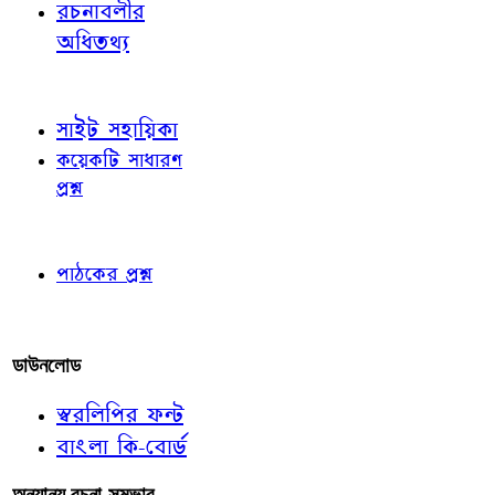
রচনাবলীর
অধিতথ্য
জ্ঞাতব্য বিষয়
সাইট সহায়িকা
কয়েকটি সাধারণ
প্রশ্ন
পাঠকের চোখে
পাঠকের প্রশ্ন
আমাদের লিখুন
ডাউনলোড
স্বরলিপির ফন্ট
বাংলা কি-বোর্ড
অন্যান্য রচনা-সম্ভার