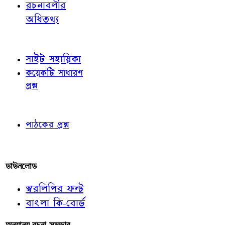
রচনাবলীর
অধিতথ্য
জ্ঞাতব্য বিষয়
সাইট সহায়িকা
কয়েকটি সাধারণ
প্রশ্ন
পাঠকের চোখে
পাঠকের প্রশ্ন
আমাদের লিখুন
ডাউনলোড
স্বরলিপির ফন্ট
বাংলা কি-বোর্ড
অন্যান্য রচনা-সম্ভার