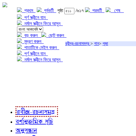
প্রথম
পূর্ববর্তী
পৃষ্ঠা
/৬১৭
পরবর্তী
শেষ
পূর্ণ স্ক্রীনে যান
নর্মাল স্ক্রীনে ফিরে আসুন
বড় করুন
ছোট করুন
মুদ্রণ করুন
রবীন্দ্র-রচনাসমগ্র
>
গান
>
পূজা
পাতাটিকে মেইল করুন
পূর্ণ স্ক্রীনে যান
নর্মাল স্ক্রীনে ফিরে আসুন
প্রকল্প সম্বন্ধে
প্রকল্প রূপায়ণে
রবীন্দ্র-রচনাবলী
রবীন্দ্র-রচনাসমগ্র
বর্ণানুক্রমিক সূচি
অনুসন্ধান