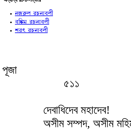
নজরুল রচনাবলী
বঙ্কিম রচনাবলী
শরৎ রচনাবলী
পূজা
৫১১
দেবাধিদেব মহাদেব!
অসীম সম্পদ, অসীম মহি