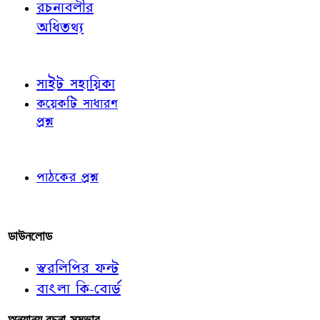
রচনাবলীর
অধিতথ্য
জ্ঞাতব্য বিষয়
সাইট সহায়িকা
কয়েকটি সাধারণ
প্রশ্ন
পাঠকের চোখে
পাঠকের প্রশ্ন
আমাদের লিখুন
ডাউনলোড
স্বরলিপির ফন্ট
বাংলা কি-বোর্ড
অন্যান্য রচনা-সম্ভার