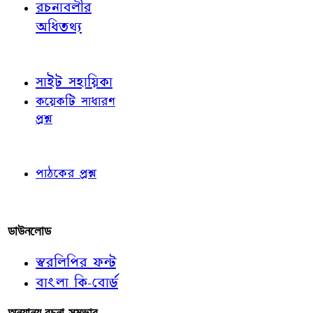
রচনাবলীর
অধিতথ্য
জ্ঞাতব্য বিষয়
সাইট সহায়িকা
কয়েকটি সাধারণ
প্রশ্ন
পাঠকের চোখে
পাঠকের প্রশ্ন
আমাদের লিখুন
ডাউনলোড
স্বরলিপির ফন্ট
বাংলা কি-বোর্ড
অন্যান্য রচনা-সম্ভার