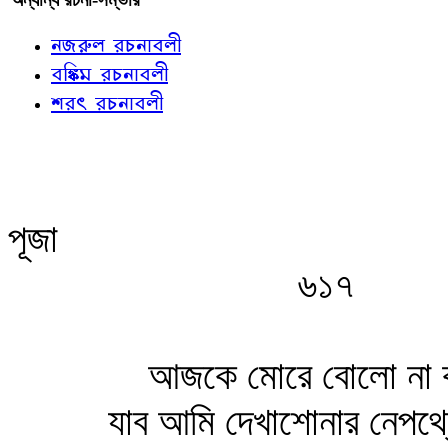
নজরুল রচনাবলী
বঙ্কিম রচনাবলী
শরৎ রচনাবলী
পূজা
৬১৭
আজকে মোরে বোলো না 
যাব আমি দেখাশোনার নেপথ